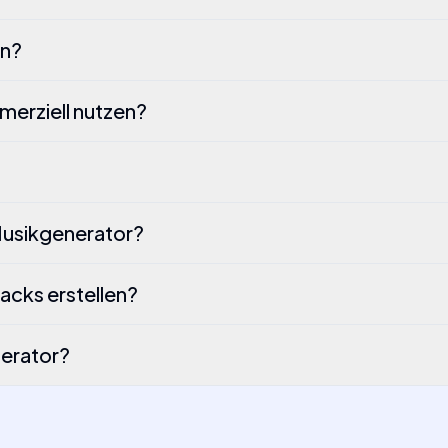
en?
erziell nutzen?
Musikgenerator?
acks erstellen?
nerator?