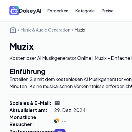
DokeyAI
Entdecken
Kategorie
Preise
Music & Audio Generation
Muzix
Muzix
Kostenloser AI Musikgenerator Online | Muzix - Einfache 
Einführung
Erstellen Sie mit dem kostenlosen AI Musikgenerator von 
Minuten. Keine musikalischen Vorkenntnisse erforderlich
Soziales & E-Mail
:
Aktualisiert am
:
29. Dez. 2024
Monatliche
--
Besucher
:
Partnerprogramm
:
No