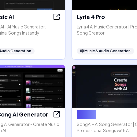
ic AI
Lyria 4 Pro
I - AI Music Generator:
Lyria 4 AI Music Generator | Pr
inal Songs Instantly
Song Creator
 Audio Generation
🎼
Music & Audio Generation
Song AI Generator
SongAI
g AI Generator - Create Music
SongAI - AI Song Generator | 
h AI
Professional Songs with AI