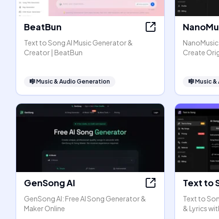
BeatBun
NanoMus
Text to Song AI Music Generator &
NanoMusic A
Creator | BeatBun
Create Orig
🎼
Music & Audio Generation
🎼
Music &
GenSong AI
Text to 
GenSong AI: Free AI Song Generator &
Text to Son
Maker Online
& Lyrics wit