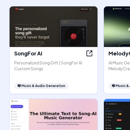
SongFor AI
Melody
Personalized Song Gift | SongFor AI
AI Music Ge
Custom Songs
MelodyCra
🎼
Music & Audio Generation
🎼
Music &