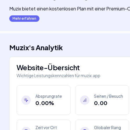
Muzix bietet einen kostenlosen Plan mit einer Premium
Mehr erfahren
Muzix
's
Analytik
Website-Übersicht
Wichtige Leistungskennzahlen für
muzix.app
Absprungrate
Seiten / Besuch
0.00%
0.00
Zeit vor Ort
Globaler Rang