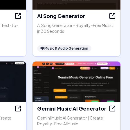
AI Song Generator
o Text-to-
AI Song Generator - Royalty-Free Music
in 30 Seconds
🎼
Music & Audio Generation
Gemini Music AI Generator
Create
Gemini Music AI Generator | Create
Royalty-Free AI Music