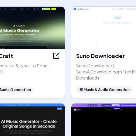
Craft
Suno Downloader
nerator & Lyrics to Song |
Suno Downloader |
ft
SunoAIDownload.com Free M
Downloads
 Audio Generation
🎼
Music & Audio Generation