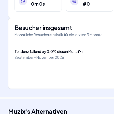
0m 0s
#0
Besucher insgesamt
Monatliche Besucherstatistik für die letzten 3 Monate
Tendenz fallend
by
0.0
%
diesen Monat
September - November 2026
Muzix
's
Alternativen