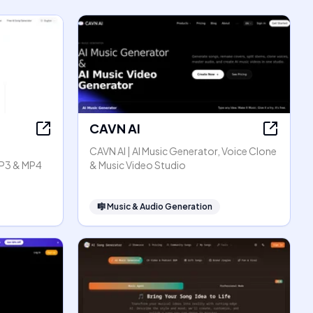
CAVN AI
CAVN AI | AI Music Generator, Voice Clone
P3 & MP4
& Music Video Studio
🎼
Music & Audio Generation