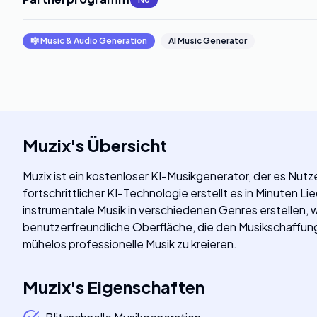
🎼
Music & Audio Generation
AI Music Generator
Muzix
's
Übersicht
Muzix ist ein kostenloser KI-Musikgenerator, der es Nutze
fortschrittlicher KI-Technologie erstellt es in Minuten
instrumentale Musik in verschiedenen Genres erstellen, 
benutzerfreundliche Oberfläche, die den Musikschaffungsp
mühelos professionelle Musik zu kreieren.
Muzix
's
Eigenschaften