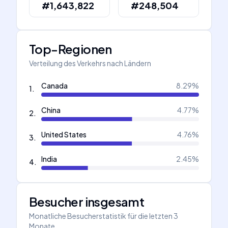
#1,643,822
#248,504
Top-Regionen
Verteilung des Verkehrs nach Ländern
Canada
8.29
%
1
.
China
4.77
%
2
.
United States
4.76
%
3
.
India
2.45
%
4
.
Besucher insgesamt
Monatliche Besucherstatistik für die letzten 3
Monate