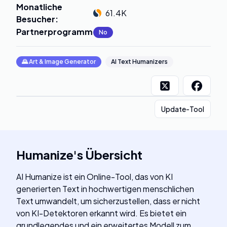
Monatliche
61.4K
Besucher
:
Partnerprogramm
:
No
🌄
Art & Image Generator
AI Text Humanizers
Update-Tool
Humanize
's
Übersicht
AI Humanize ist ein Online-Tool, das von KI
generierten Text in hochwertigen menschlichen
Text umwandelt, um sicherzustellen, dass er nicht
von KI-Detektoren erkannt wird. Es bietet ein
grundlegendes und ein erweitertes Modell zum