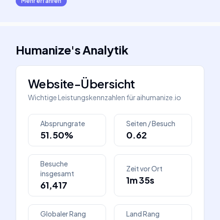
Mehr erfahren
Humanize
's
Analytik
Website-Übersicht
Wichtige Leistungskennzahlen für
aihumanize.io
Absprungrate
Seiten / Besuch
51.50%
0.62
Besuche
Zeit vor Ort
insgesamt
1m 35s
61,417
Globaler Rang
Land Rang