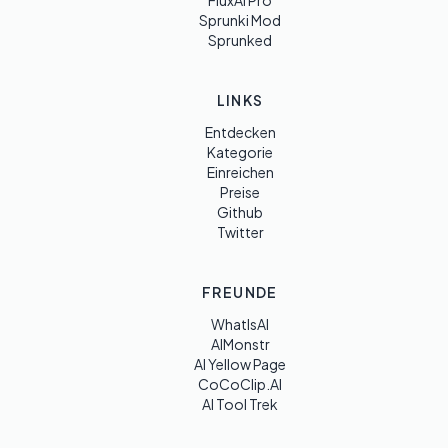
FluxAI Pro
Sprunki Mod
Sprunked
LINKS
Entdecken
Kategorie
Einreichen
Preise
Github
Twitter
FREUNDE
WhatIsAI
AIMonstr
AI Yellow Page
CoCoClip.AI
AI Tool Trek