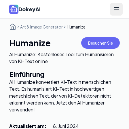
DokeyAI
Open 
Art & Image Generator
Humanize
Humanize
Besuchen Sie
AI Humanize: Kostenloses Tool zum Humanisieren
von KI-Text online
Einführung
AI Humanize konvertiert KI-Text in menschlichen
Text. Es humanisiert KI-Text in hochwertigen
menschlichen Text, der von KI-Detektoren nicht
erkannt werden kann. Jetzt den AI Humanizer
verwenden!
Aktualisiert am
:
8. Juni 2024