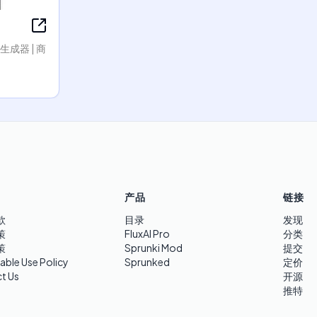
划生成器 | 商
产品
链接
款
目录
发现
策
FluxAI Pro
分类
策
Sprunki Mod
提交
able Use Policy
Sprunked
定价
t Us
开源
推特