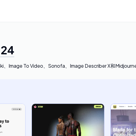
024
ki、Image To Video、Sonofa、Image Describer X和Midjourney