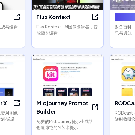
Flux Kontext
Finance
视频生成与编辑
Flux Kontext - AI图像编辑器，智
财务百科 
能指令编辑
息与资源
r X
Midjourney Prompt
RODCa
Builder
 免费 AI 图像
RODcast 
都能说话
随时收听 Re
免费的MidJourney提示生成器 |
创造惊艳的AI艺术提示