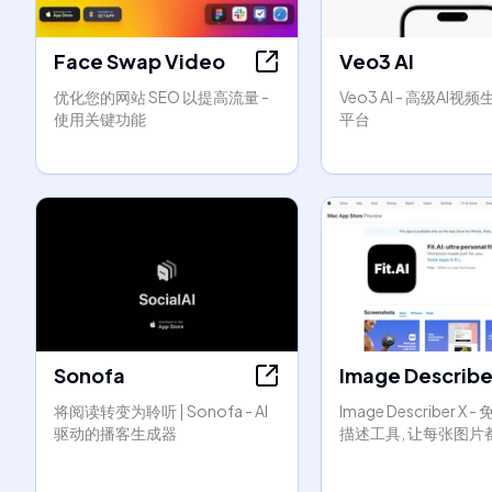
Face Swap Video
Veo3 AI
优化您的网站 SEO 以提高流量 -
Veo3 AI - 高级AI
使用关键功能
平台
Sonofa
Image Describe
将阅读转变为聆听 | Sonofa - AI
Image Describer X -
驱动的播客生成器
描述工具, 让每张图片