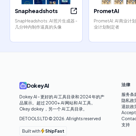
Snapheadshots
PrometAI
SnapHeadshots: AI 照片生成器 -
PrometAI: AI 商业计
几分钟内制作逼真的头像
业计划制定者
法律
DokeyAI
服务条
Dokey AI - 更好的 AI 工具目录和 2024 年的产
隐私政
品展示。超过 2000+ AI 网站和 AI 工具。

退款政
Okey dokey，另一个 AI 工具目录。
Accept
DETOOLS LTD ©
2026
. All rights reserved
Contac
支持
Built with
ShipFast