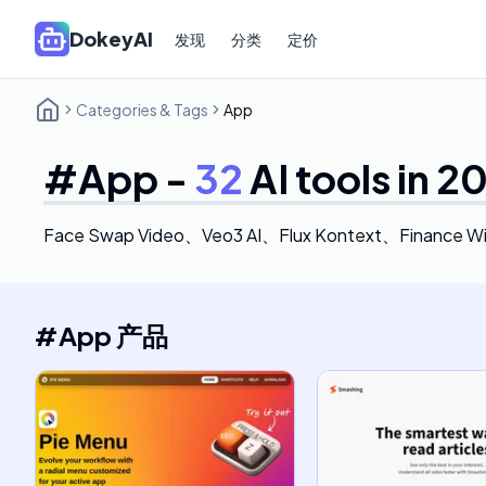
DokeyAI
发现
分类
定价
Categories & Tags
App
#
App
-
32
AI tools in 2
Face Swap Video、Veo3 AI、Flux Kontext、Finance Wi
#
App
产品