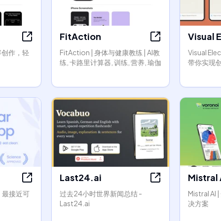
FitAction
Visual 
内容创作，轻
FitAction | 身体与健康教练 | AI教
Visual E
练, 卡路里计算器, 训练, 营养, 瑜伽
带你实现
Last24.ai
Mistral 
ar：最接近可
过去24小时世界新闻总结 -
Mistral 
Last24.ai
决方案