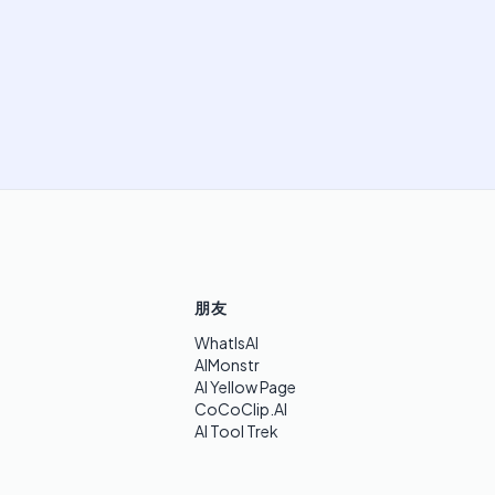
朋友
WhatIsAI
AIMonstr
AI Yellow Page
CoCoClip.AI
AI Tool Trek