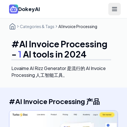
DokeyAI
Open 
Categories & Tags
AI Invoice Processing
#
AI Invoice Processing
-
1
AI tools in 2024
Lovaime AI Rizz Generator
是流行的 AI Invoice
Processing 人工智能工具。
#
AI Invoice Processing
产品