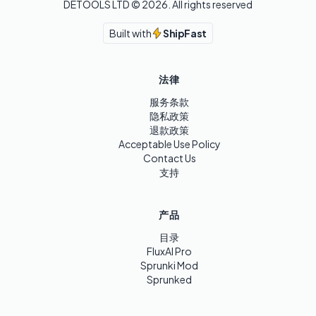
DETOOLS LTD ©
2026
. All rights reserved
Built with
ShipFast
法律
服务条款
隐私政策
退款政策
Acceptable Use Policy
Contact Us
支持
产品
目录
FluxAI Pro
Sprunki Mod
Sprunked