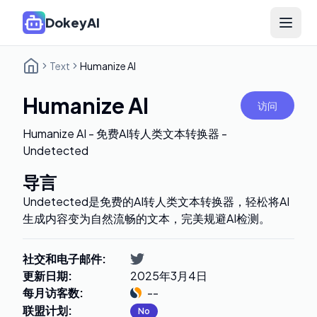
DokeyAI
Open 
Text
Humanize AI
Humanize AI
访问
Humanize AI - 免费AI转人类文本转换器 -
Undetected
导言
Undetected是免费的AI转人类文本转换器，轻松将AI
生成内容变为自然流畅的文本，完美规避AI检测。
社交和电子邮件
:
更新日期
:
2025年3月4日
每月访客数
:
--
联盟计划
:
No