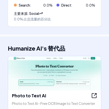
Search
:
0.0
%
Direct
:
0.0
%
主要来源
:
Social
0.0%
占总流量的百分比
Humanize AI
's
替代品
Photo to Text AI
Photo to Text AI - Free OCR Image to Text Converter