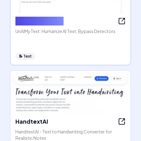
Humanize AI Text
UnAIMyText: Humanize AI Text, Bypass Detectors
📝
Text
HandtextAI
HandtextAI - Text to Handwriting Converter for
Realistic Notes