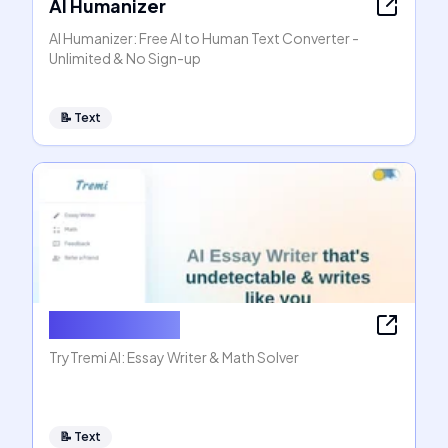
AI Humanizer
AI Humanizer: Free AI to Human Text Converter -
Unlimited & No Sign-up
📝
Text
AI Essay Writer
TryTremi AI: Essay Writer & Math Solver
📝
Text