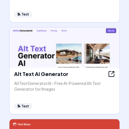
📝
Text
Alt Text AI Generator
AltTextGeneratorAI - Free AI-Powered Alt Text
Generator for Images
📝
Text