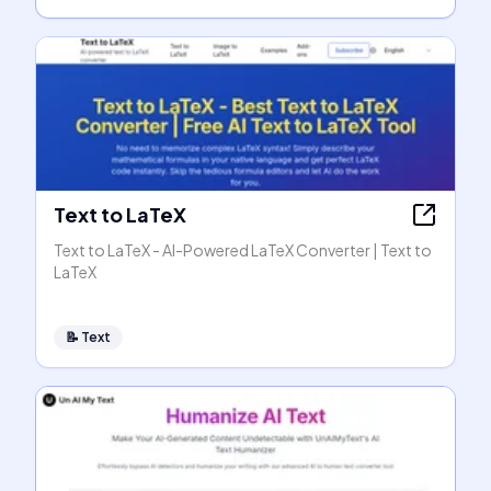
Text to LaTeX
Text to LaTeX - AI-Powered LaTeX Converter | Text to
LaTeX
📝
Text