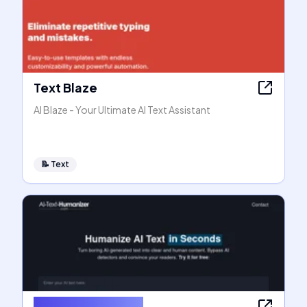
Text Blaze
AI Blaze - Your Ultimate AI Text Assistant
📝
Text
AI Text Humanizer