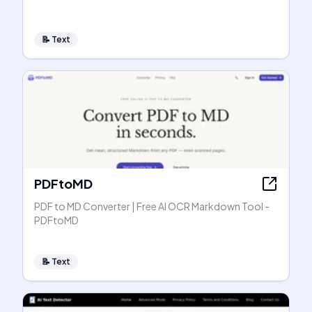
📝
Text
PDFtoMD
PDF to MD Converter | Free AI OCR Markdown Tool -
PDFtoMD
📝
Text