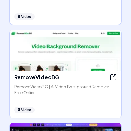
🎬
Video
RemoveVideoBG
RemoveVideoBG | AI Video Background Remover
Free Online
🎬
Video