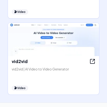
🎬
Video
vid2vid
vid2vid | AI Video to Video Generator
🎬
Video