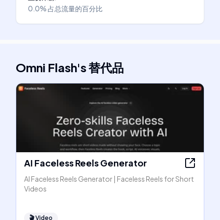
0.0%
占总流量的百分比
Omni Flash
's
替代品
AI Faceless Reels Generator
AI Faceless Reels Generator | Faceless Reels for Short
Videos
🎬
Video