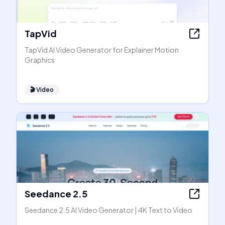
TapVid
TapVid AI Video Generator for Explainer Motion
Graphics
🎬
Video
Seedance 2.5
Seedance 2.5 AI Video Generator | 4K Text to Video