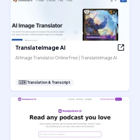
TranslateImage AI
AI Image Translator Online Free | TranslateImage AI
🇺🇳
Translation & Transcript