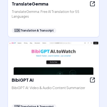
TranslateGemma
TranslateGemma: Free AI Translation for 55
Languages
🇺🇳
Translation & Transcript
BibiGPT AI
BibiGPT AI: Video & Audio Content Summarizer
🇺🇳
Translation & Transcript