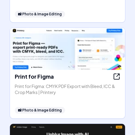
📸
Photo & Image Editing
Print for Figma
Print for Figma: CMYK PDF Export with Bleed, ICC &
Crop Marks | Printery
📸
Photo & Image Editing