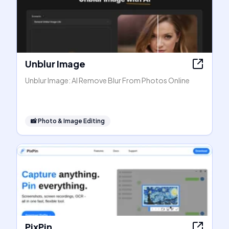
Unblur Image
Unblur Image: AI Remove Blur From Photos Online
📸
Photo & Image Editing
PixPin