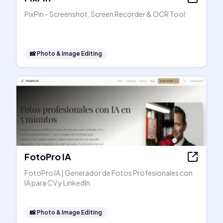
PixPin - Screenshot, Screen Recorder & OCR Tool
📸
Photo & Image Editing
FotoPro IA
FotoPro IA | Generador de Fotos Profesionales con
IA para CV y LinkedIn
📸
Photo & Image Editing