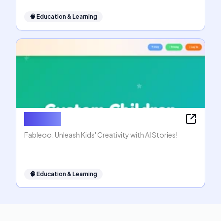
🧠
Education & Learning
Fableoo
Fableoo: Unleash Kids' Creativity with AI Stories!
🧠
Education & Learning