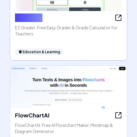
EZ Grader
EZ Grader: Free Easy Grader & Grade Calculator for
Teachers
🧠
Education & Learning
FlowChartAI
FlowChartAI: Free AI Flowchart Maker, Mindmap &
Diagram Generator