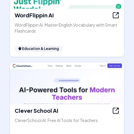
WordFlippin AI
WordFlippin AI: Master English Vocabulary with Smart
Flashcards
🧠
Education & Learning
Clever School AI
CleverSchool AI: Free AI Tools for Teachers