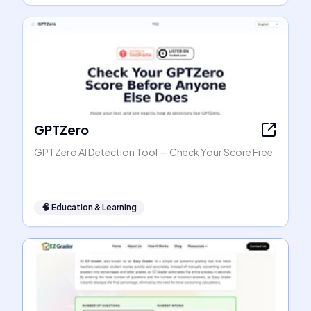
GPTZero
GPTZero AI Detection Tool — Check Your Score Free
🧠
Education & Learning