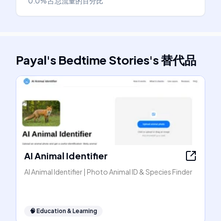
0.0%
占总流量的百分比
Payal's Bedtime Stories
's
替代品
AI Animal Identifier
AI Animal Identifier | Photo Animal ID & Species Finder
🧠
Education & Learning