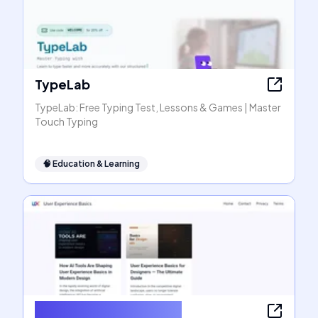
TypeLab
TypeLab: Free Typing Test, Lessons & Games | Master
Touch Typing
🧠
Education & Learning
User Experience Basics