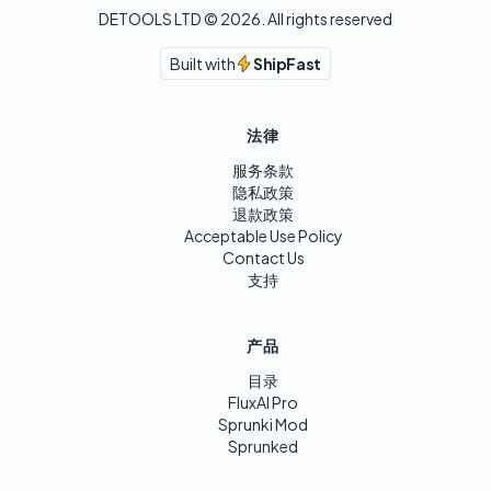
DETOOLS LTD ©
2026
. All rights reserved
Built with
ShipFast
法律
服务条款
隐私政策
退款政策
Acceptable Use Policy
Contact Us
支持
产品
目录
FluxAI Pro
Sprunki Mod
Sprunked