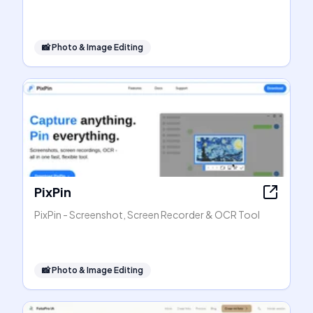
📸
Photo & Image Editing
PixPin
PixPin - Screenshot, Screen Recorder & OCR Tool
📸
Photo & Image Editing