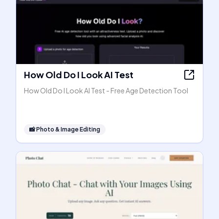
How Old Do I Look AI Test
How Old Do I Look AI Test - Free Age Detection Tool
📸
Photo & Image Editing