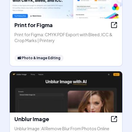
Print for Figma
Print for Figma: CMYK PDF Export with Bleed, ICC &
Crop Marks | Printery
📸
Photo & Image Editing
Unblur Image
Unblur Image: AI Remove Blur From Photos Online