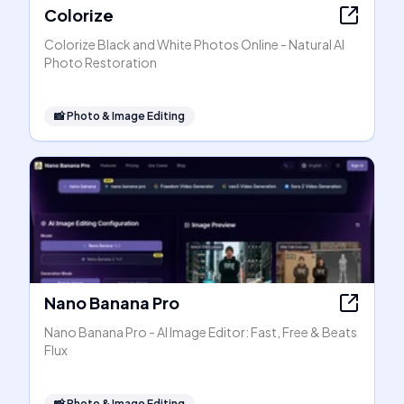
Colorize
Colorize Black and White Photos Online - Natural AI
Photo Restoration
📸
Photo & Image Editing
Nano Banana Pro
Nano Banana Pro - AI Image Editor: Fast, Free & Beats
Flux
📸
Photo & Image Editing