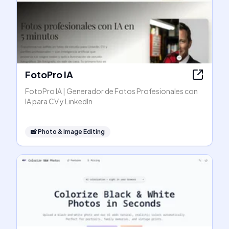
FotoPro IA
FotoPro IA | Generador de Fotos Profesionales con
IA para CV y LinkedIn
📸
Photo & Image Editing