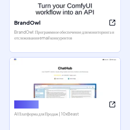
BrandOwl
BrandOwl: Программное обеспечение для мониторинга и
отслеживания email конкурентов
10xBeast
AI Платформа для Продаж | 10xBeast