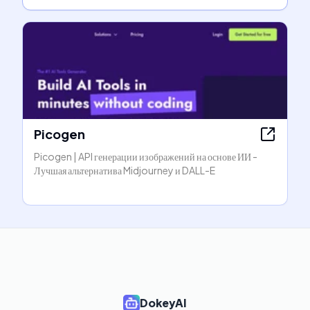
Picogen
Picogen | API генерации изображений на основе ИИ -
Лучшая альтернатива Midjourney и DALL-E
DokeyAI