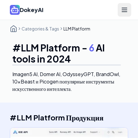
DokeyAI
Open 
Categories & Tags
LLM Platform
#
LLM Platform
-
6
AI
tools in 2024
Imagen5 AI, Domer AI, OdysseyGPT, BrandOwl,
10xBeast и Picogen
популярные инструменты
искусственного интеллекта.
#
LLM Platform
Продукция