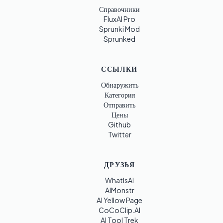
Справочники
FluxAI Pro
Sprunki Mod
Sprunked
ССЫЛКИ
Обнаружить
Категория
Отправить
Цены
Github
Twitter
ДРУЗЬЯ
WhatIsAI
AIMonstr
AI Yellow Page
CoCoClip.AI
AI Tool Trek