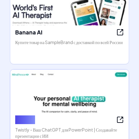
Banana AI
Купите товар на SampleBrand с доставкой по всей России
Twistly
Twistly - Ваш ChatGPT для PowerPoint | Создавайте
презентации с ИИ