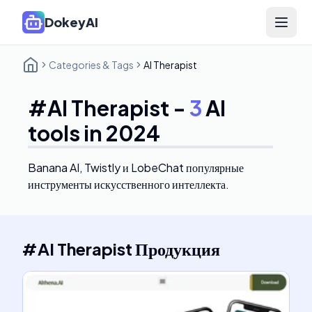
DokeyAI
Open 
Categories & Tags
AI Therapist
#
AI Therapist
-
3
AI
tools in 2024
Banana AI, Twistly и LobeChat
популярные
инструменты искусственного интеллекта.
#
AI Therapist
Продукция