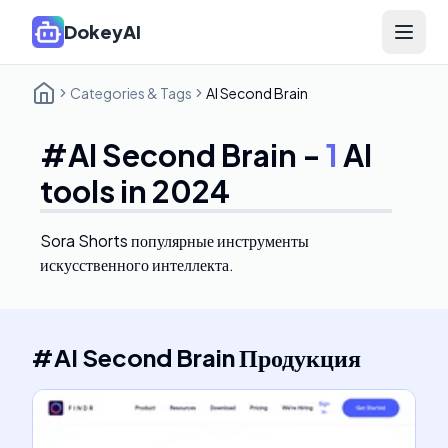
DokeyAI
Open 
Categories & Tags
AI Second Brain
#
AI Second Brain
-
1
AI
tools in 2024
Sora Shorts
популярные инструменты
искусственного интеллекта.
#
AI Second Brain
Продукция