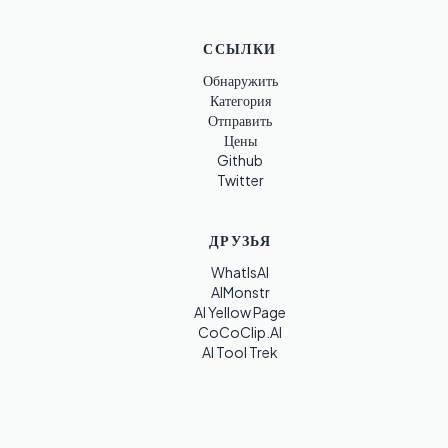
ССЫЛКИ
Обнаружить
Категория
Отправить
Цены
Github
Twitter
ДРУЗЬЯ
WhatIsAI
AIMonstr
AI Yellow Page
CoCoClip.AI
AI Tool Trek