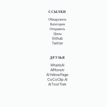
ССЫЛКИ
Обнаружить
Категория
Отправить
Цены
Github
Twitter
ДРУЗЬЯ
WhatIsAI
AIMonstr
AI Yellow Page
CoCoClip.AI
AI Tool Trek