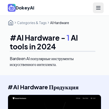
DokeyAI
Open 
Categories & Tags
AI Hardware
#
AI Hardware
-
1
AI
tools in 2024
Bardeen AI
популярные инструменты
искусственного интеллекта.
#
AI Hardware
Продукция