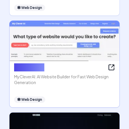
🕸
Web Design
MyCleverAI
MyCleverAI: AI Website Builder for Fast Web Design
Generation
🕸
Web Design