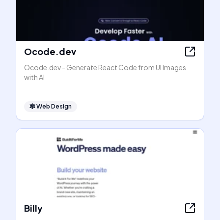
Ocode.dev
Ocode.dev - Generate React Code from UI Images
with AI
🕸
Web Design
Billy