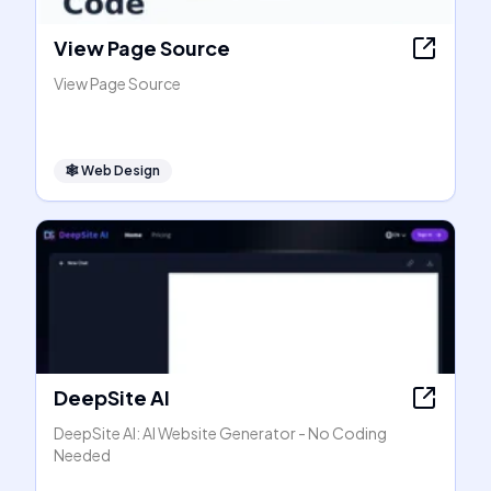
View Page Source
View Page Source
🕸
Web Design
DeepSite AI
DeepSite AI: AI Website Generator - No Coding
Needed