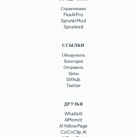
Справочники
FluxAI Pro
Sprunki Mod
Sprunked
ССЫЛКИ
Обнаружить
Категория
Отправить
Цены
Github
Twitter
ДРУЗЬЯ
WhatIsAI
AIMonstr
AI Yellow Page
CoCoClip.AI