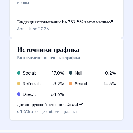
месяца
Тенденция к повышению
by
257.5
%
в этом месяце
April - June 2026
Источники трафика
Распределение источников трафика
Social
:
17.0
%
Mail
:
0.2
%
Referrals
:
3.9
%
Search
:
14.3
%
Direct
:
64.6
%
Доминирующий источник
:
Direct
64.6%
от общего объема трафика