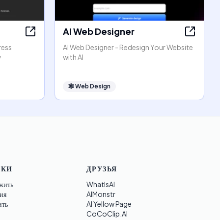
AI Web Designer
ress
AI Web Designer - Redesign Your Website
y
with AI
🕸
Web Design
ЛКИ
ДРУЗЬЯ
жить
WhatIsAI
ия
AIMonstr
ить
AI Yellow Page
CoCoClip.AI