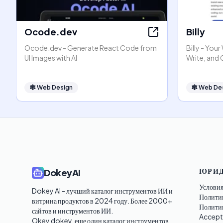
Ocode.dev
Billy
Ocode.dev - Generate React Code from
Billy - You
UI Images with AI
Write, and
🕸
Web Design
🕸
Web De
ЮРИД
DokeyAI
Условия
Dokey AI - лучший каталог инструментов ИИ и 
Полити
витрина продуктов в 2024 году. Более 2000+ 
Политик
сайтов и инструментов ИИ. 

Accept
Okey dokey, еще один каталог инструментов 