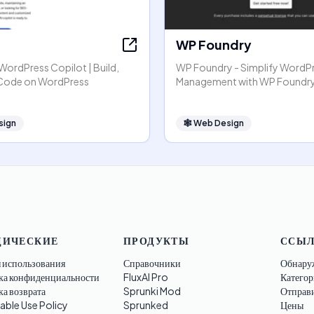
WP Foundry
r WordPress Copilot | Build,
WP Foundry - Simplify WordP
 Code on WordPress
Management with WP Foundr
sign
🕸
Web Design
ИЧЕСКИЕ
ПРОДУКТЫ
ССЫ
 использования
Справочники
Обнару
ка конфиденциальности
FluxAI Pro
Категор
а возврата
Sprunki Mod
Отправ
able Use Policy
Sprunked
Цены