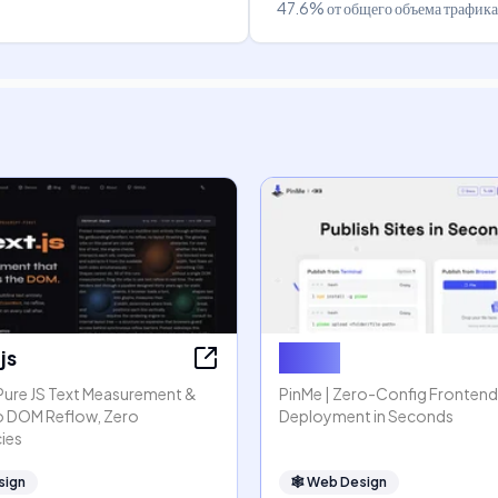
47.6%
от общего объема трафика
js
PinMe
 Pure JS Text Measurement &
PinMe | Zero-Config Frontend
o DOM Reflow, Zero
Deployment in Seconds
ies
sign
🕸
Web Design