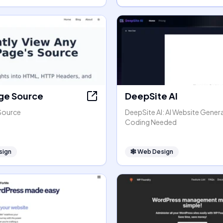
ge Source
DeepSite AI
Source
DeepSite AI: AI Website Gener
Coding Needed
sign
🕸
Web Design