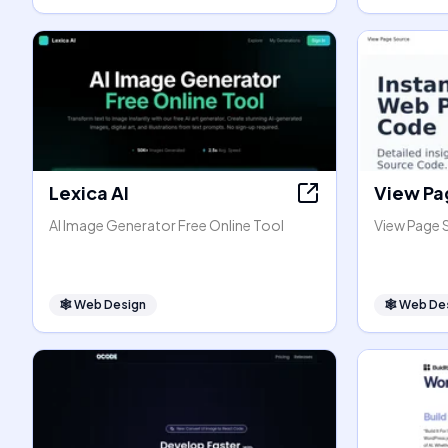
Lexica AI
View Pa
AI Image Generator Free Online Tool
View Page 
🕸
Web Design
🕸
Web De