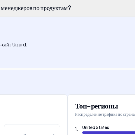
ля менеджеров по продуктам?
-сайт Uizard.
Топ-регионы
Распределение трафика по стран
United States
1
.