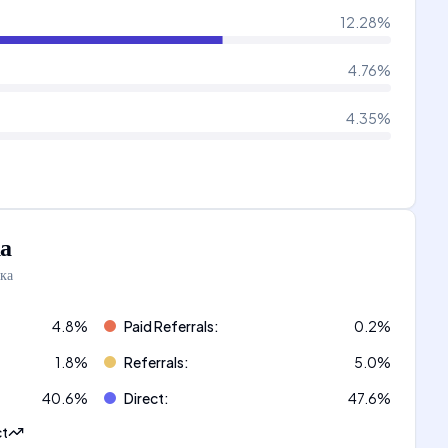
12.28
%
4.76
%
4.35
%
а
ка
4.8
%
Paid Referrals
:
0.2
%
1.8
%
Referrals
:
5.0
%
40.6
%
Direct
:
47.6
%
ct