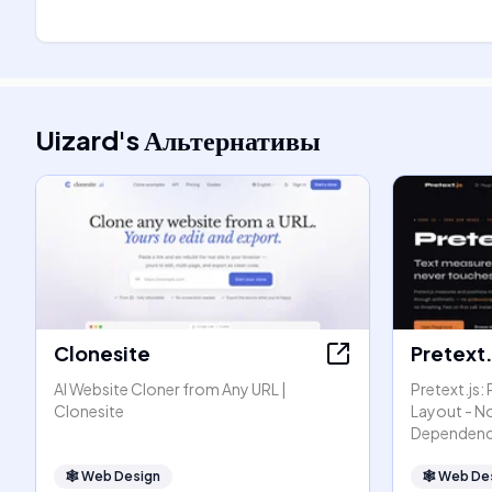
Uizard
's
Альтернативы
Clonesite
Pretext.
AI Website Cloner from Any URL |
Pretext.js:
Clonesite
Layout - N
Dependenc
🕸
Web Design
🕸
Web De