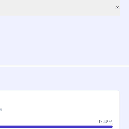
ам
17.48
%