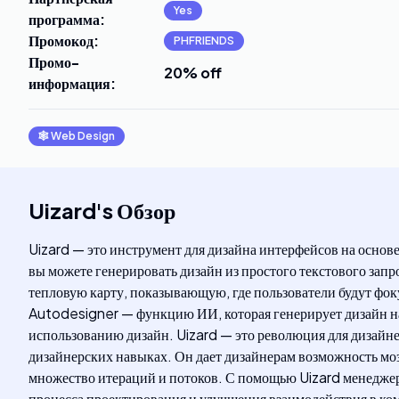
Yes
программа
:
Промокод
:
PHFRIENDS
Промо-
20% off
информация
:
🕸
Web Design
Uizard
's
Обзор
Uizard — это инструмент для дизайна интерфейсов на основ
вы можете генерировать дизайн из простого текстового зап
тепловую карту, показывающую, где пользователи будут фок
Autodesigner — функцию ИИ, которая генерирует дизайн на о
использованию дизайн. Uizard — это революция для дизайне
дизайнерских навыках. Он дает дизайнерам возможность моз
множество итераций и потоков. С помощью Uizard менеджер
процесса проектирования и улучшения взаимодействия в ком