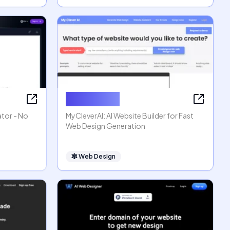
MyCleverAI
ator - No
MyCleverAI: AI Website Builder for Fast
Web Design Generation
🕸
Web Design