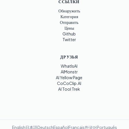
ССЫЛКИ
Обнаружить
Категория
Отправить
Цены
Github
Twitter
ДРУЗЬЯ
WhatIsAI
AIMonstr
AI Yellow Page
CoCoClip.AI
AI Tool Trek
English
日本語
Deutsch
Español
Français
한국어
Português