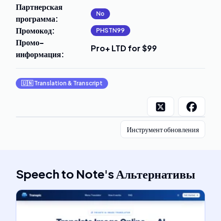
Партнерская
No
программа
:
Промокод
:
PHSTN99
Промо-
Pro+ LTD for $99
информация
:
🇺🇳
Translation & Transcript
Инструмент обновления
Speech to Note
's
Альтернативы