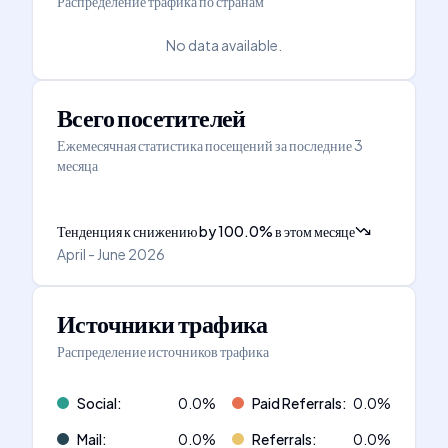
Распределение трафика по странам
No data available.
Всего посетителей
Ежемесячная статистика посещений за последние 3
месяца
Тенденция к снижению
by
100.0
%
в этом месяце
April - June 2026
Источники трафика
Распределение источников трафика
Social
:
0.0
%
Paid Referrals
:
0.0
%
Mail
:
0.0
%
Referrals
:
0.0
%