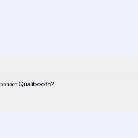
Ы
тавляет Qualibooth?