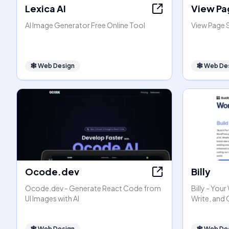
Lexica AI
View Pa
AI Image Generator Free Online Tool
View Page 
🕸
Web Design
🕸
Web De
Ocode.dev
Billy
Ocode.dev - Generate React Code from
Billy - You
UI Images with AI
Write, and
🕸
Web Design
🕸
Web De