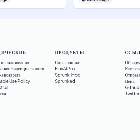
ИЧЕСКИЕ
ПРОДУКТЫ
ССЫ
 использования
Справочники
Обнару
ка конфиденциальности
FluxAI Pro
Категор
а возврата
Sprunki Mod
Отправ
able Use Policy
Sprunked
Цены
t Us
Github
жка
Twitter