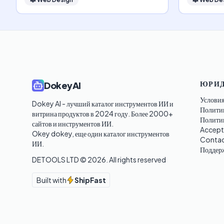
ЮРИД
DokeyAI
Условия
Dokey AI - лучший каталог инструментов ИИ и 
Полити
витрина продуктов в 2024 году. Более 2000+ 
Политик
сайтов и инструментов ИИ. 

Accept
Okey dokey, еще один каталог инструментов 
Contac
ИИ.
Поддер
DETOOLS LTD ©
2026
. All rights reserved
Built with
ShipFast