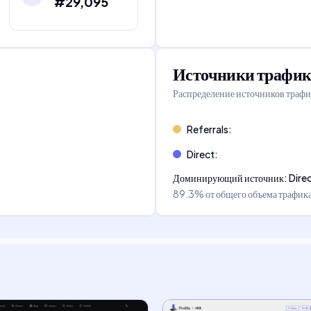
#29,095
Источники трафик
Распределение источников трафи
Referrals
:
Direct
:
Доминирующий источник
:
Dire
89.3%
от общего объема трафик