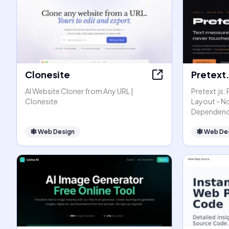
Clonesite
Pretext.
AI Website Cloner from Any URL |
Pretext.js:
Clonesite
Layout - N
Dependenc
🕸
Web Design
🕸
Web De