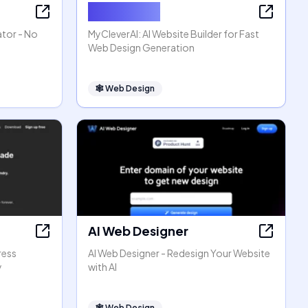
MyCleverAI
ator - No
MyCleverAI: AI Website Builder for Fast
Web Design Generation
🕸
Web Design
AI Web Designer
ress
AI Web Designer - Redesign Your Website
y
with AI
🕸
Web Design