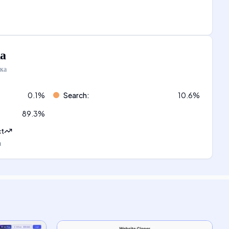
а
ка
0.1
%
Search
:
10.6
%
89.3
%
ct
а