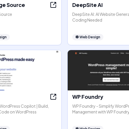
ge Source
DeepSite AI
Source
DeepSite AI: AI Website Gener
Coding Needed
sign
🕸
Web Design
WP Foundry
r WordPress Copilot | Build,
WP Foundry - Simplify WordP
 Code on WordPress
Management with WP Foundr
sign
🕸
Web Design