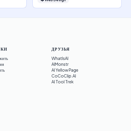
ЛКИ
ДРУЗЬЯ
жить
WhatIsAI
ия
AIMonstr
ить
AI Yellow Page
CoCoClip.AI
AI Tool Trek