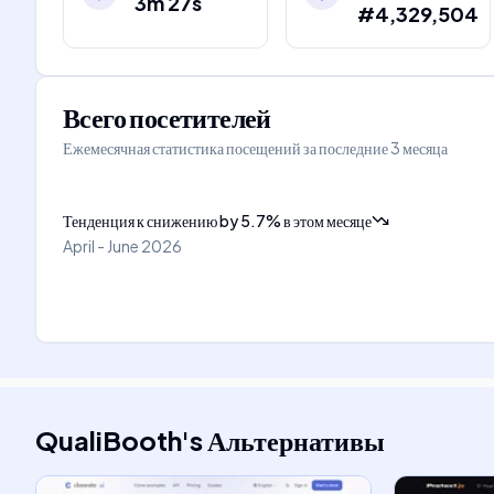
3m 27s
#4,329,504
Всего посетителей
Ежемесячная статистика посещений за последние 3 месяца
Тенденция к снижению
by
5.7
%
в этом месяце
April - June 2026
QualiBooth
's
Альтернативы