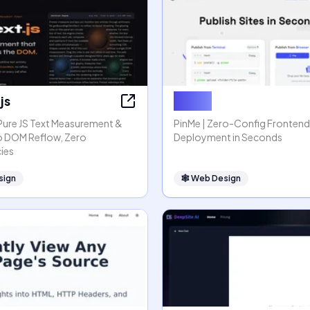
js
PinMe
 Pure JS Text Measurement &
PinMe | Zero-Config Frontend
o DOM Reflow, Zero
Deployment in Seconds
ies
sign
🕸
Web Design