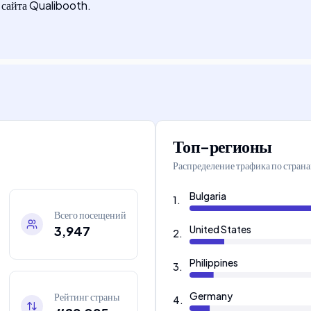
 сайта Qualibooth.
Топ-регионы
Распределение трафика по стран
Bulgaria
1
.
Всего посещений
3,947
United States
2
.
Philippines
3
.
Germany
Рейтинг страны
4
.