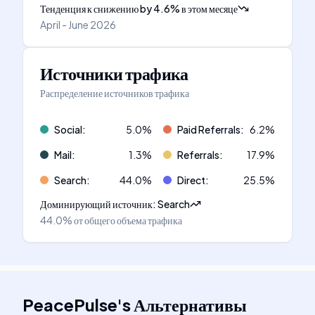
Тенденция к снижению
by
4.6
%
в этом месяце
April - June 2026
Источники трафика
Распределение источников трафика
Social
:
5.0
%
Paid Referrals
:
6.2
%
Mail
:
1.3
%
Referrals
:
17.9
%
Search
:
44.0
%
Direct
:
25.5
%
Доминирующий источник
:
Search
44.0%
от общего объема трафика
PeacePulse
's
Альтернативы