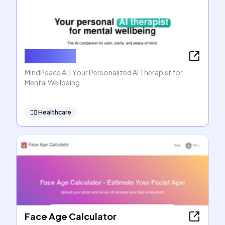
MindPeace
MindPeace AI | Your Personalized AI Therapist for
Mental Wellbeing
👩‍⚕️
Healthcare
Face Age Calculator