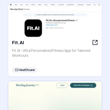
Fit.AI
Fit.AI - Ultra Personalized Fitness App for Tailored
Workouts
👩‍⚕️
Healthcare