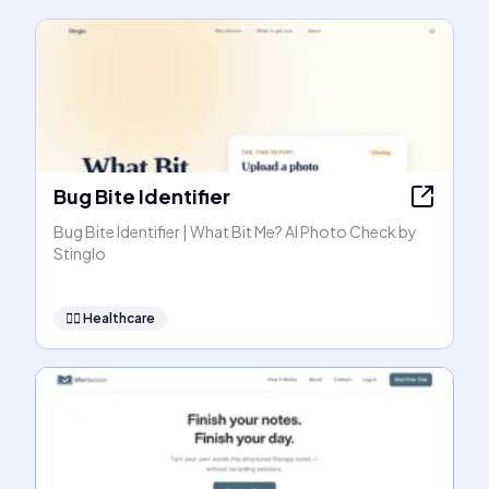
Bug Bite Identifier
Bug Bite Identifier | What Bit Me? AI Photo Check by
Stinglo
👩‍⚕️
Healthcare