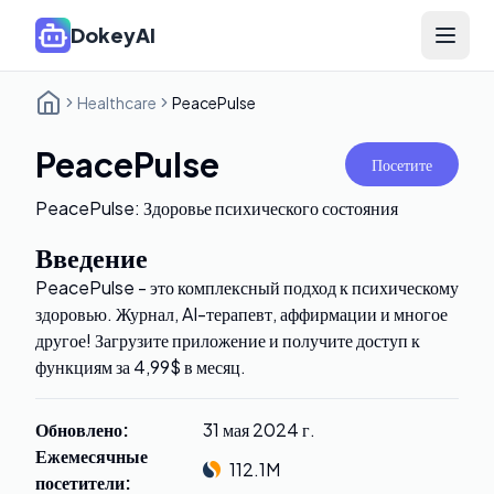
DokeyAI
Open 
Healthcare
PeacePulse
PeacePulse
Посетите
PeacePulse: Здоровье психического состояния
Введение
PeacePulse - это комплексный подход к психическому
здоровью. Журнал, AI-терапевт, аффирмации и многое
другое! Загрузите приложение и получите доступ к
функциям за 4,99$ в месяц.
Обновлено
:
31 мая 2024 г.
Ежемесячные
112.1M
посетители
: