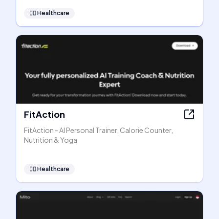
👩‍⚕️
Healthcare
FitAction
FitAction - AI Personal Trainer, Calorie Counter,
Nutrition & Yoga
👩‍⚕️
Healthcare