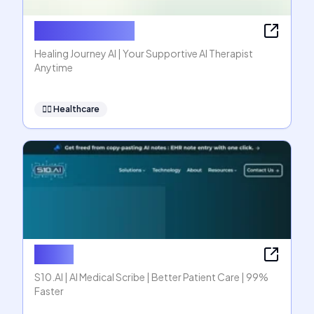
Healing Journey
Healing Journey AI | Your Supportive AI Therapist
Anytime
👩‍⚕️
Healthcare
S10.AI
S10.AI | AI Medical Scribe | Better Patient Care | 99%
Faster