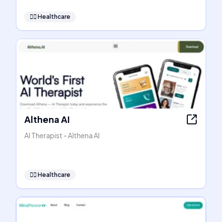
👩‍⚕️
Healthcare
Althena AI
AI Therapist - Althena AI
👩‍⚕️
Healthcare