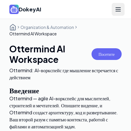
DokeyAI
Open 
Organization & Automation
Ottermind AI Workspace
Ottermind AI
Посетите
Workspace
Ottermind: AI-воркспейс где мышление встречается с
действием
Введение
Ottermind — agile AI-воркспейс для мыслителей,
строителей и мечтателей. Опишите видение, и
Ottermind создаст архитектуру, код и развертывание.
Ваш второй разум с памятью контекста, работой с
файлами и автоматизацией задач.