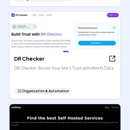
DR Checker
DR Checker: Boost Your Site's Trust with Ahrefs Data
🧞‍♂️
Organization & Automation