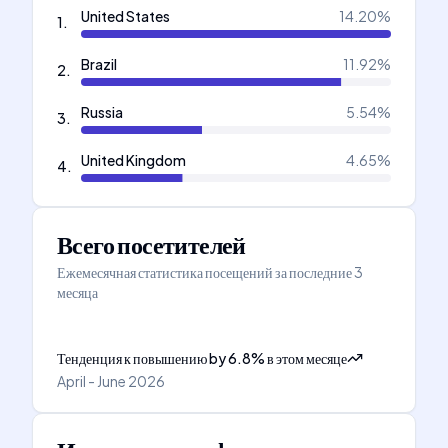
United States
14.20
%
1
.
Brazil
11.92
%
2
.
Russia
5.54
%
3
.
United Kingdom
4.65
%
4
.
Всего посетителей
Ежемесячная статистика посещений за последние 3
месяца
Тенденция к повышению
by
6.8
%
в этом месяце
April - June 2026