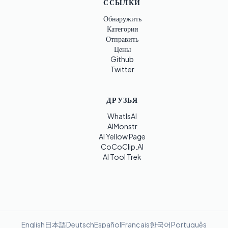
ССЫЛКИ
Обнаружить
Категория
Отправить
Цены
Github
Twitter
ДРУЗЬЯ
WhatIsAI
AIMonstr
AI Yellow Page
CoCoClip.AI
AI Tool Trek
English
日本語
Deutsch
Español
Français
한국어
Português