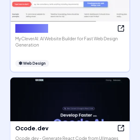
MyCleverAI
MyCleverAI: AI Website Builder for Fast Web Design
Generation
🕸
Web Design
Ocode.dev
Ocode.dev - Generate React Code from UI Images