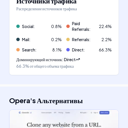
Источники трафика
Распределение источников трафика
Paid
Social
:
0.8
%
22.4
%
Referrals
:
Mail
:
0.2
%
Referrals
:
2.2
%
Search
:
8.1
%
Direct
:
66.3
%
Доминирующий источник
:
Direct
66.3%
от общего объема трафика
Opera
's
Альтернативы