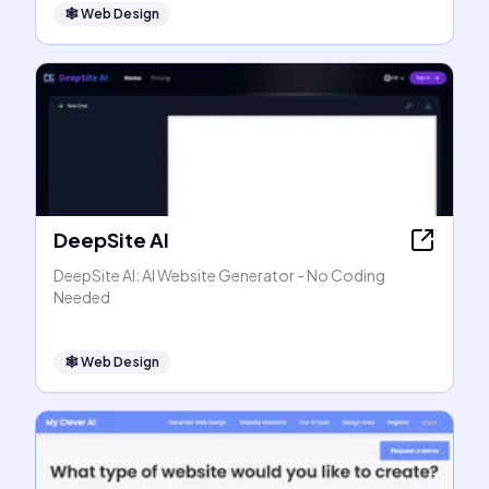
🕸
Web Design
DeepSite AI
DeepSite AI: AI Website Generator - No Coding
Needed
🕸
Web Design