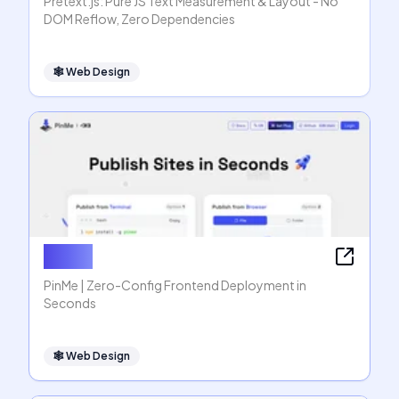
Pretext.js: Pure JS Text Measurement & Layout - No
DOM Reflow, Zero Dependencies
🕸
Web Design
PinMe
PinMe | Zero-Config Frontend Deployment in
Seconds
🕸
Web Design