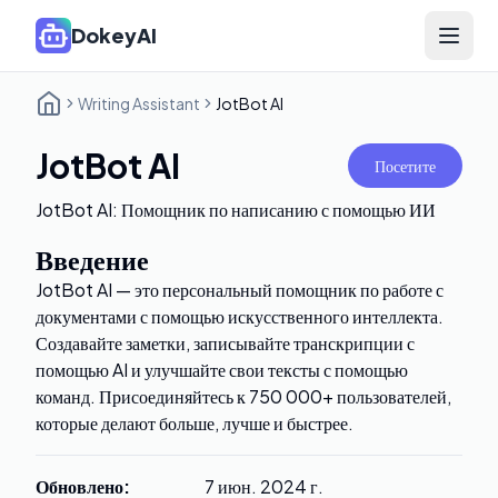
DokeyAI
Open 
Writing Assistant
JotBot AI
JotBot AI
Посетите
JotBot AI: Помощник по написанию с помощью ИИ
Введение
JotBot AI — это персональный помощник по работе с
документами с помощью искусственного интеллекта.
Создавайте заметки, записывайте транскрипции с
помощью AI и улучшайте свои тексты с помощью
команд. Присоединяйтесь к 750 000+ пользователей,
которые делают больше, лучше и быстрее.
Обновлено
:
7 июн. 2024 г.