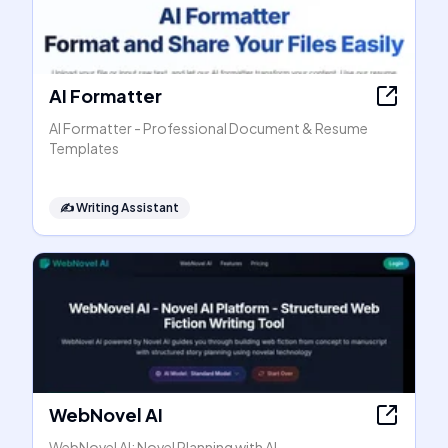
AI Formatter
AI Formatter - Professional Document & Resume
Templates
✍️
Writing Assistant
WebNovel AI
WebNovel AI: Novel Planning with AI