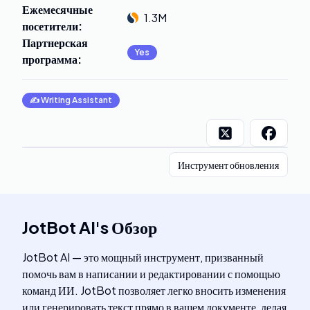
Ежемесячные
1.3M
посетители
:
Партнерская
Yes
программа
:
✍️
Writing Assistant
Инструмент обновления
JotBot AI
's
Обзор
JotBot AI — это мощный инструмент, призванный
помочь вам в написании и редактировании с помощью
команд ИИ. JotBot позволяет легко вносить изменения
или генерировать текст прямо в вашем документе, делая