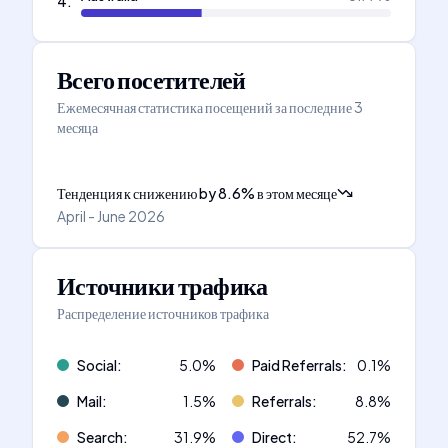
4
.
Всего посетителей
Ежемесячная статистика посещений за последние 3
месяца
Тенденция к снижению
by
8.6
%
в этом месяце
April - June 2026
Источники трафика
Распределение источников трафика
Social
:
5.0
%
Paid Referrals
:
0.1
%
Mail
:
1.5
%
Referrals
:
8.8
%
Search
:
31.9
%
Direct
:
52.7
%