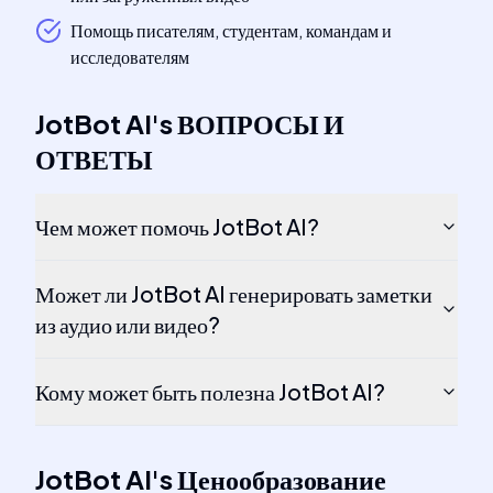
Помощь писателям, студентам, командам и
исследователям
JotBot AI
's
ВОПРОСЫ И
ОТВЕТЫ
Чем может помочь JotBot AI?
Может ли JotBot AI генерировать заметки
из аудио или видео?
Кому может быть полезна JotBot AI?
JotBot AI
's
Ценообразование