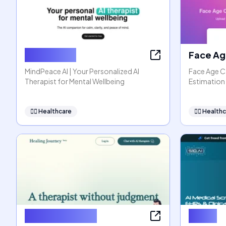
MindPeace
Face Ag
MindPeace AI | Your Personalized AI
Face Age Ca
Therapist for Mental Wellbeing
Estimation 
👩‍⚕️
Healthcare
👩‍⚕️
Healthc
Healing Journey
S10.AI