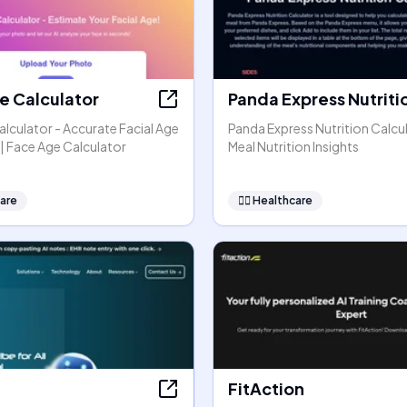
e Calculator
Panda Express Nutriti
lculator - Accurate Facial Age
Panda Express Nutrition Calcul
| Face Age Calculator
Meal Nutrition Insights
are
👩‍⚕️
Healthcare
FitAction