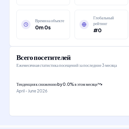
Глобальный
Время на объекте
рейтинг
0m 0s
#0
Всего посетителей
Ежемесячная статистика посещений за последние 3 месяца
Тенденция к снижению
by
0.0
%
в этом месяце
April - June 2026