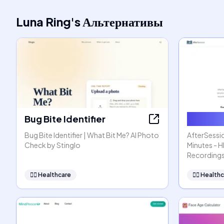
Luna Ring
's
Альтернативы
Bug Bite Identifier
AfterSe
Bug Bite Identifier | What Bit Me? AI Photo
AfterSessio
Check by Stinglo
Minutes - 
Recording
👩‍⚕️
Healthcare
👩‍⚕️
Healthc