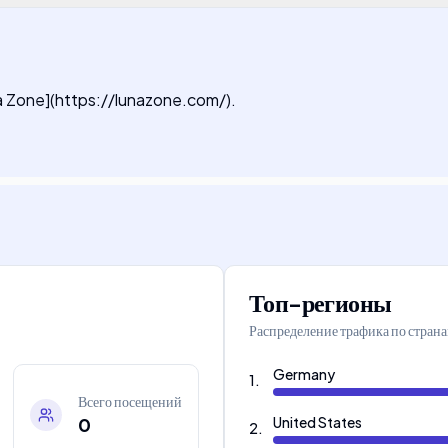
na Zone](https://lunazone.com/).
Топ-регионы
Распределение трафика по стран
Germany
1
.
Всего посещений
0
United States
2
.