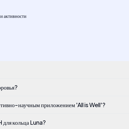
 и активности
оровья?
ртивно-научным приложением 'All is Well'?
H для кольца Luna?