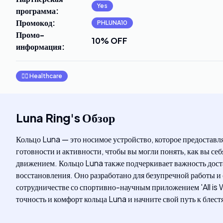
Yes
программа
:
Промокод
:
PHLUNA10
Промо-
10% OFF
информация
:
👩‍⚕️
Healthcare
Luna Ring
's
Обзор
Кольцо Luna — это носимое устройство, которое предоставля
готовности и активности, чтобы вы могли понять, как вы се
движением. Кольцо Luna также подчеркивает важность доста
восстановления. Оно разработано для безупречной работы и
сотрудничестве со спортивно-научным приложением 'All is We
точность и комфорт кольца Luna и начните свой путь к блес