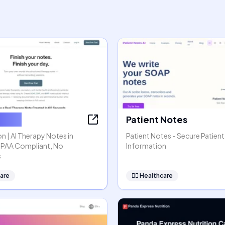
ssion
Patient Notes
n | AI Therapy Notes in
Patient Notes - Secure Patient
HIPAA Compliant, No
Information
s
are
👩‍⚕️
Healthcare