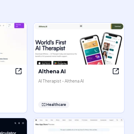
Althena AI
AI Therapist - Althena AI
👩‍⚕️
Healthcare