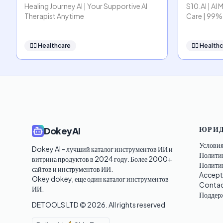
Healing Journey AI | Your Supportive AI
S10.AI | AI 
Therapist Anytime
Care | 99%
👩‍⚕️
Healthcare
👩‍⚕️
Healthc
ЮРИД
DokeyAI
Условия
Dokey AI - лучший каталог инструментов ИИ и 
Полити
витрина продуктов в 2024 году. Более 2000+ 
Политик
сайтов и инструментов ИИ. 

Accept
Okey dokey, еще один каталог инструментов 
Contac
ИИ.
Поддер
DETOOLS LTD ©
2026
. All rights reserved