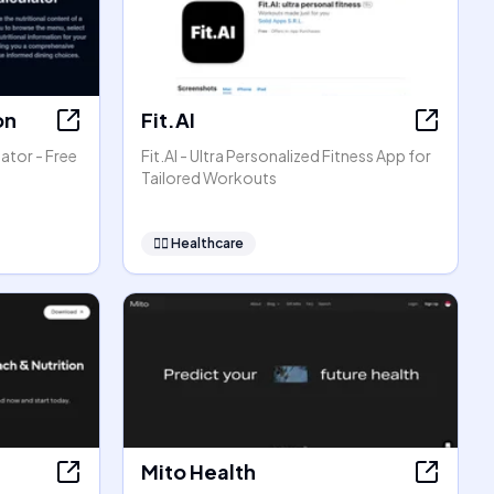
on
Fit.AI
ator - Free
Fit.AI - Ultra Personalized Fitness App for
Tailored Workouts
👩‍⚕️
Healthcare
Mito Health