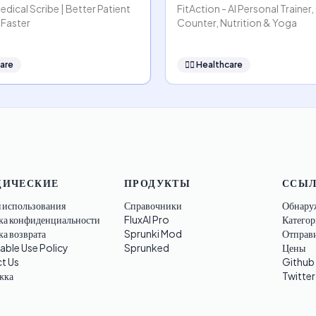
Medical Scribe | Better Patient
FitAction - AI Personal Trainer,
 Faster
Counter, Nutrition & Yoga
are
👩‍⚕️
Healthcare
ИЧЕСКИЕ
ПРОДУКТЫ
ССЫ
 использования
Справочники
Обнару
ка конфиденциальности
FluxAI Pro
Категор
а возврата
Sprunki Mod
Отправ
able Use Policy
Sprunked
Цены
t Us
Github
жка
Twitter