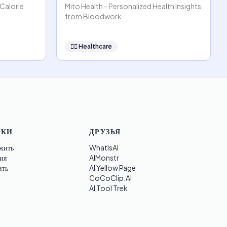
 Calorie
Mito Health - Personalized Health Insights
from Bloodwork
👩‍⚕️
Healthcare
ЛКИ
ДРУЗЬЯ
жить
WhatIsAI
ия
AIMonstr
ить
AI Yellow Page
CoCoClip.AI
AI Tool Trek