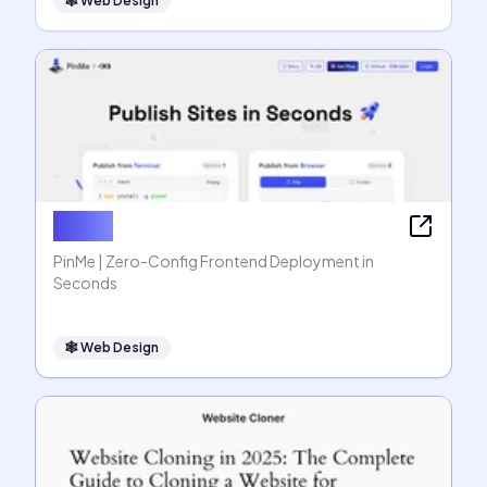
🕸
Web Design
PinMe
PinMe | Zero-Config Frontend Deployment in
Seconds
🕸
Web Design