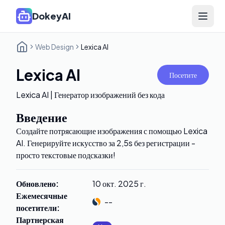
DokeyAI
Open 
Web Design
Lexica AI
Lexica AI
Посетите
Lexica AI | Генератор изображений без кода
Введение
Создайте потрясающие изображения с помощью Lexica
AI. Генерируйте искусство за 2,5s без регистрации -
просто текстовые подсказки!
Обновлено
:
10 окт. 2025 г.
Ежемесячные
--
посетители
:
Партнерская