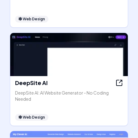
🕸
Web Design
DeepSite AI
DeepSite AI: AI Website Generator - No Coding
Needed
🕸
Web Design