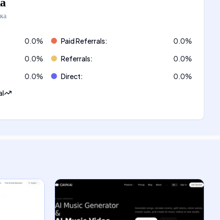
а
ка
0.0
%
Paid Referrals
:
0.0
%
0.0
%
Referrals
:
0.0
%
0.0
%
Direct
:
0.0
%
al