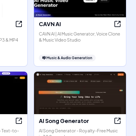
CAVN AI
CAVN AI | AI Music Generator, Voice Clone
P3 & MP4
& Music Video Studio
🎼
Music & Audio Generation
AI Song Generator
o Text-to-
AI Song Generator - Royalty-Free Music