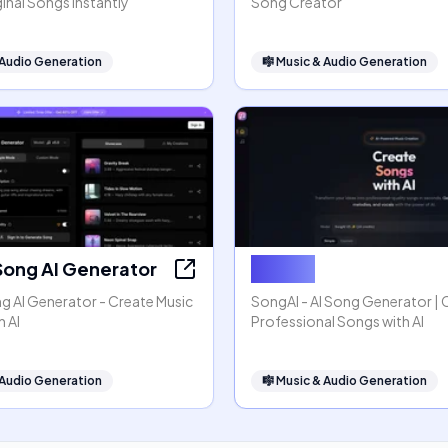
inal Songs Instantly
Song Creator
 Audio Generation
🎼
Music & Audio Generation
Song AI Generator
SongAI
g AI Generator - Create Music
SongAI - AI Song Generator | 
h AI
Professional Songs with AI
 Audio Generation
🎼
Music & Audio Generation