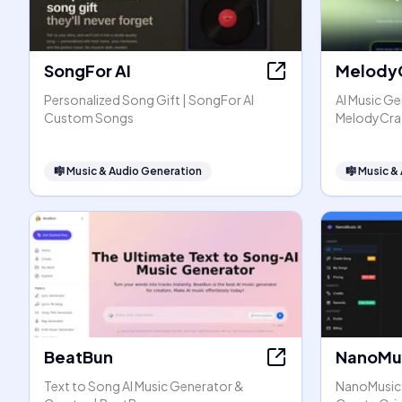
SongFor AI
Melody
Personalized Song Gift | SongFor AI
AI Music Ge
Custom Songs
MelodyCra
🎼
Music & Audio Generation
🎼
Music &
BeatBun
NanoMus
Text to Song AI Music Generator &
NanoMusic A