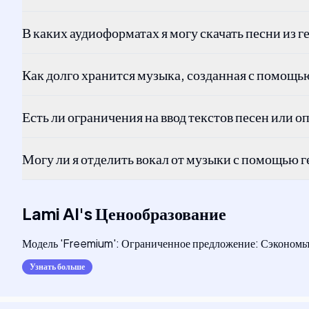
В каких аудиоформатах я могу скачать песни из г
Как долго хранится музыка, созданная с помощь
Есть ли ограничения на ввод текстов песен или 
Могу ли я отделить вокал от музыки с помощью 
Lami AI
's
Ценообразование
Модель 'Freemium': Ограниченное предложение: Сэкономьт
Узнать больше