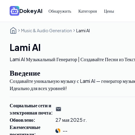
DokeyAI
Обнаружить
Категория
Цены
Music & Audio Generation
Lami AI
Lami AI
Lami AI Музыкальный Генератор | Создавайте Песни из Текс
Введение
Создавайте уникальную музыку с Lami AI — генератор музыки
Идеально для всех уровней!
Социальные сети и
электронная почта
:
Обновлено
:
27 мая 2025 г.
Ежемесячные
--
посетители
: