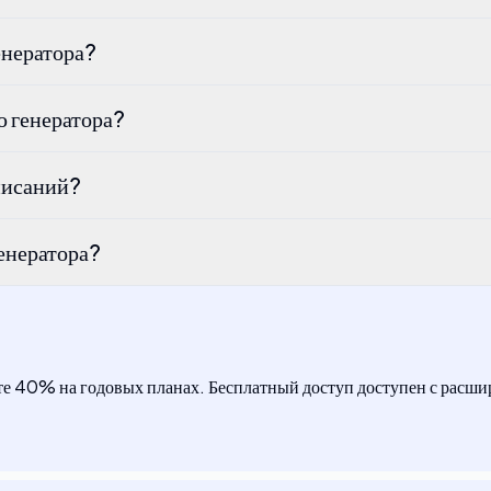
енератора?
ю генератора?
описаний?
генератора?
е 40% на годовых планах. Бесплатный доступ доступен с расш