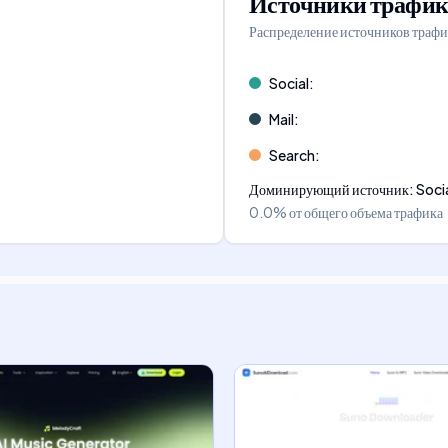
Источники трафик
Распределение источников трафи
Social
:
Mail
:
Search
:
Доминирующий источник
:
Soci
0.0%
от общего объема трафика