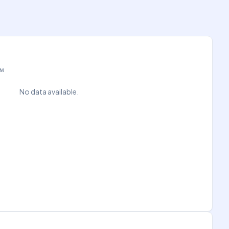
ам
No data available.