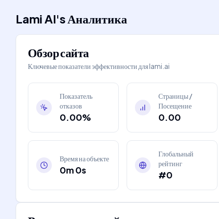
Lami AI
's
Аналитика
Обзор сайта
Ключевые показатели эффективности для
lami.ai
Показатель
Страницы /
отказов
Посещение
0.00%
0.00
Глобальный
Время на объекте
рейтинг
0m 0s
#0