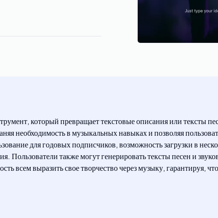
румент, который превращает текстовые описания или тексты пе
траняя необходимость в музыкальных навыках и позволяя пользова
ование для годовых подписчиков, возможность загрузки в неск
ния. Пользователи также могут генерировать тексты песен и звук
сть всем выразить свое творчество через музыку, гарантируя, чт