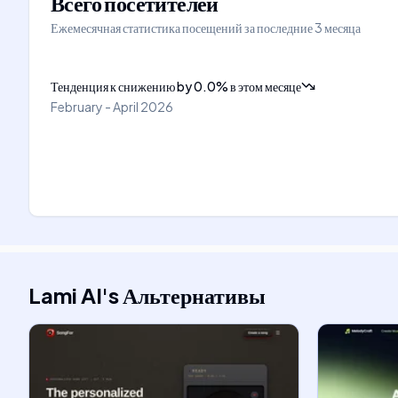
Всего посетителей
Ежемесячная статистика посещений за последние 3 месяца
Тенденция к снижению
by
0.0
%
в этом месяце
February - April 2026
Lami AI
's
Альтернативы