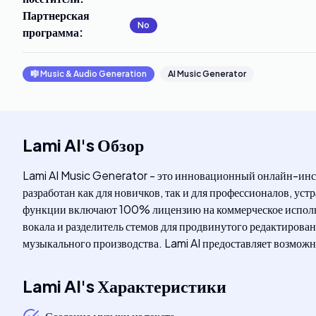
Партнерская
No
программа
:
🎼
Music & Audio Generation
AI Music Generator
Lami AI
's
Обзор
Lami AI Music Generator - это инновационный онлайн-инст
разработан как для новичков, так и для профессионалов, ус
функции включают 100% лицензию на коммерческое использ
вокала и разделитель стемов для продвинутого редактирова
музыкального производства. Lami AI предоставляет возможно
Lami AI
's
Характеристики