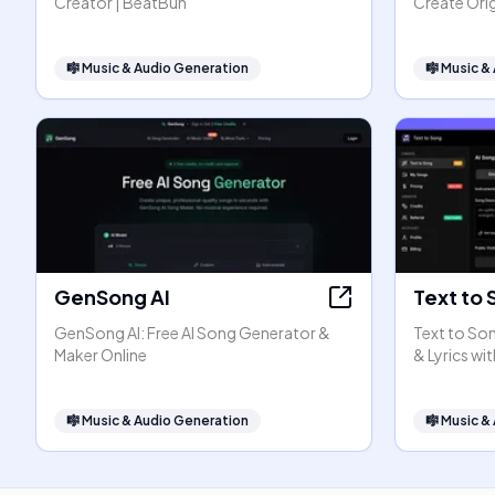
Creator | BeatBun
Create Orig
🎼
Music & Audio Generation
🎼
Music &
GenSong AI
Text to 
GenSong AI: Free AI Song Generator &
Text to Son
Maker Online
& Lyrics wit
🎼
Music & Audio Generation
🎼
Music &