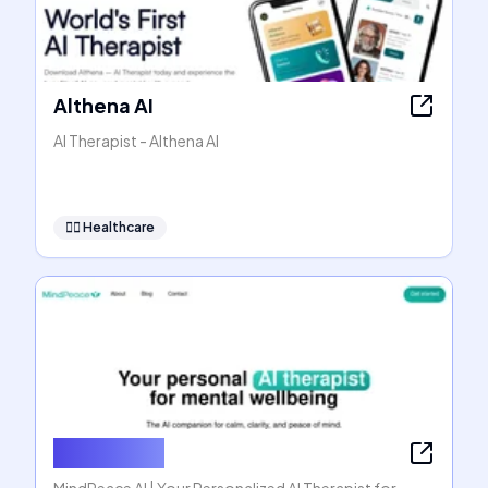
Althena AI
AI Therapist - Althena AI
👩‍⚕️
Healthcare
MindPeace