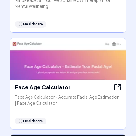
MindPeace AI | Your Personalized AI Therapist for
Mental Wellbeing
👩‍⚕️
Healthcare
Face Age Calculator
Face Age Calculator - Accurate Facial Age Estimation
| Face Age Calculator
👩‍⚕️
Healthcare