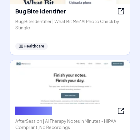
Bug Bite Identifier
Bug Bite Identifier | What Bit Me? AI Photo Check by
Stinglo
👩‍⚕️
Healthcare
AfterSession
AfterSession | AI Therapy Notes in Minutes - HIPAA
Compliant, No Recordings