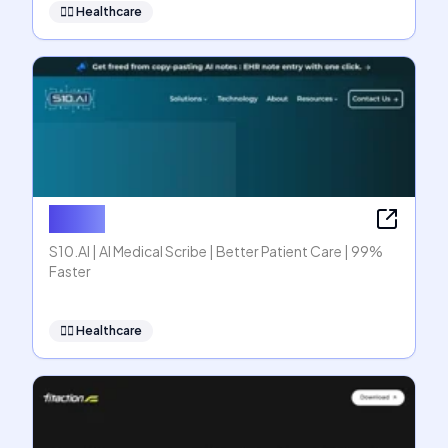
👩‍⚕️
Healthcare
S10.AI
S10.AI | AI Medical Scribe | Better Patient Care | 99%
Faster
👩‍⚕️
Healthcare