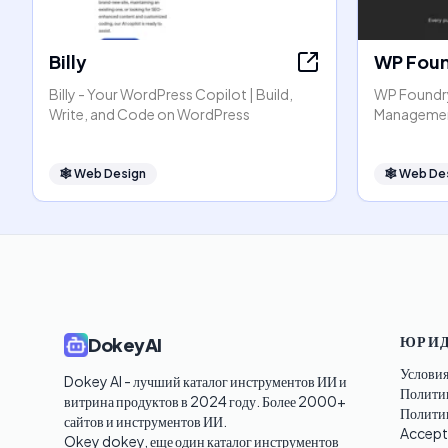
Billy
WP Fou
Billy - Your WordPress Copilot | Build,
WP Foundry
Write, and Code on WordPress
Managemen
🕸
Web Design
🕸
Web De
ЮРИД
DokeyAI
Условия
Dokey AI - лучший каталог инструментов ИИ и 
Полити
витрина продуктов в 2024 году. Более 2000+ 
Политик
сайтов и инструментов ИИ. 

Accept
Okey dokey, еще один каталог инструментов 