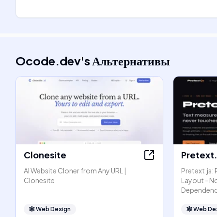
Ocode.dev
's
Альтернативы
Clonesite
Pretext.
AI Website Cloner from Any URL |
Pretext.js:
Clonesite
Layout - N
Dependenc
🕸
Web Design
🕸
Web De