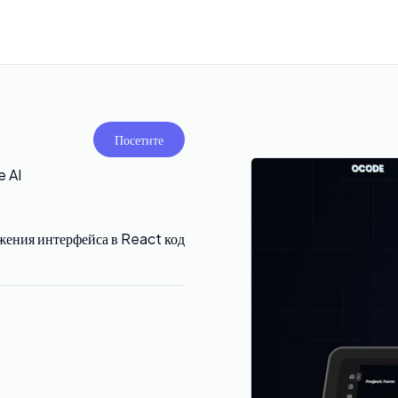
Посетите
e AI
жения интерфейса в React код