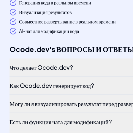
Генерация кода в реальном времени
Визуализация результатов
Совместное развертывание в реальном времени
AI-чат для модификации кода
Ocode.dev
's
ВОПРОСЫ И ОТВЕТ
Что делает Ocode.dev?
Как Ocode.dev генерирует код?
Могу ли я визуализировать результат перед разв
Есть ли функция чата для модификаций?