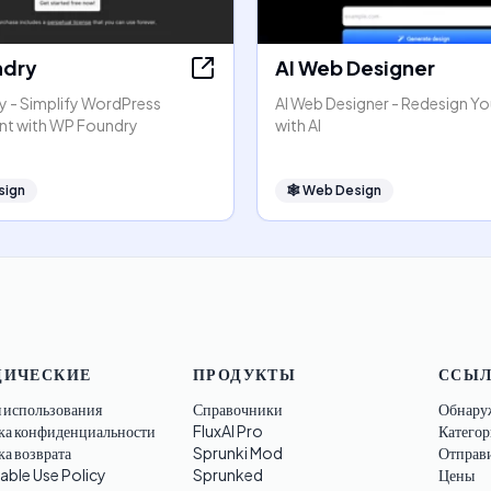
ndry
AI Web Designer
 - Simplify WordPress
AI Web Designer - Redesign Y
t with WP Foundry
with AI
sign
🕸
Web Design
ИЧЕСКИЕ
ПРОДУКТЫ
ССЫ
 использования
Справочники
Обнару
ка конфиденциальности
FluxAI Pro
Категор
а возврата
Sprunki Mod
Отправ
able Use Policy
Sprunked
Цены