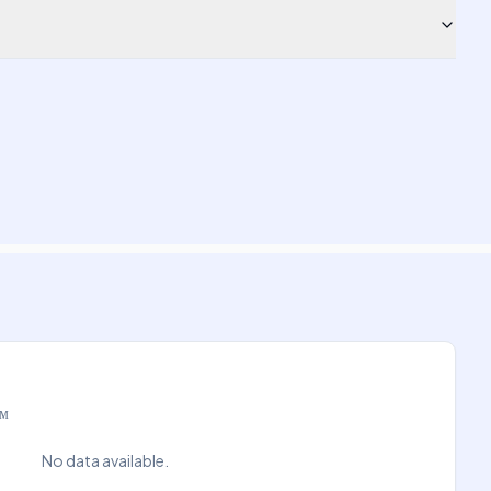
ам
No data available.