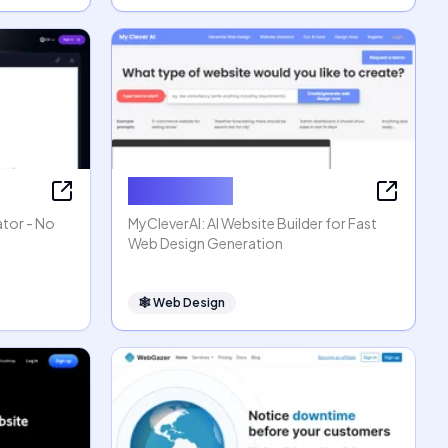
MyCleverAI
ator - No
MyCleverAI: AI Website Builder for Fast
Web Design Generation
🕸
Web Design