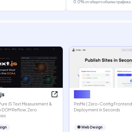
0.0%
от общего объема трафика
js
PinMe
 Pure JS Text Measurement &
PinMe | Zero-Config Frontend
o DOM Reflow, Zero
Deployment in Seconds
ies
sign
🕸
Web Design