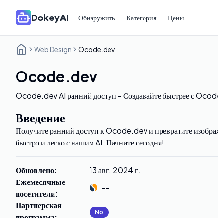
DokeyAI
Обнаружить
Категория
Цены
Web Design
Ocode.dev
Ocode.dev
Ocode.dev AI ранний доступ - Создавайте быстрее с Ocod
Введение
Получите ранний доступ к Ocode.dev и превратите изобра
быстро и легко с нашим AI. Начните сегодня!
Обновлено
:
13 авг. 2024 г.
Ежемесячные
--
посетители
:
Партнерская
No
программа
: