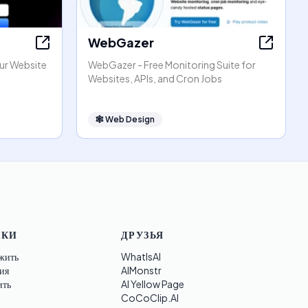
WebGazer
our Website
WebGazer - Free Monitoring Suite for
Websites, APIs, and Cron Jobs
🕸
Web Design
ЛКИ
ДРУЗЬЯ
жить
WhatIsAI
ия
AIMonstr
ить
AI Yellow Page
CoCoClip.AI