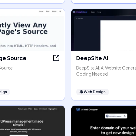
ge Source
DeepSite AI
Source
DeepSite AI: AI Website Gener
Coding Needed
sign
🕸
Web Design