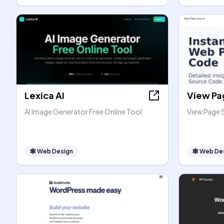
Lexica AI
View Pa
AI Image Generator Free Online Tool
View Page 
🕸
Web Design
🕸
Web De