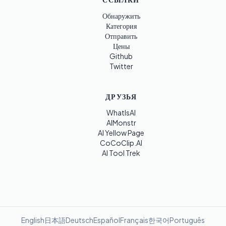
Обнаружить
Категория
Отправить
Цены
Github
Twitter
ДРУЗЬЯ
WhatIsAI
AIMonstr
AI Yellow Page
CoCoClip.AI
AI Tool Trek
English
日本語
Deutsch
Español
Français
한국어
Português