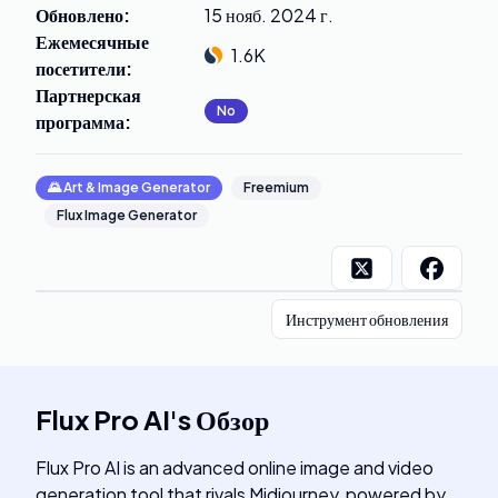
Обновлено
:
15 нояб. 2024 г.
Ежемесячные
1.6K
посетители
:
Партнерская
No
программа
:
🌄
Art & Image Generator
Freemium
Flux Image Generator
Инструмент обновления
Flux Pro AI
's
Обзор
Flux Pro AI is an advanced online image and video
generation tool that rivals Midjourney, powered by