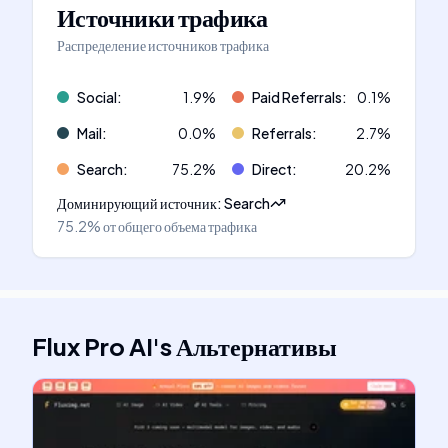
Источники трафика
Распределение источников трафика
Social
:
1.9
%
Paid Referrals
:
0.1
%
Mail
:
0.0
%
Referrals
:
2.7
%
Search
:
75.2
%
Direct
:
20.2
%
Доминирующий источник
:
Search
75.2%
от общего объема трафика
Flux Pro AI
's
Альтернативы