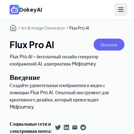
DokeyAI
Open 
Art & Image Generator
Flux Pro AI
Flux Pro AI
Посетите
Flux Pro AI - бесплатный онлайн генератор
изображений AI, альтернатива Midjourney
Введение
Создайте удивительные изображения и видео с
помощью Flux Pro AI. Опытный инструмент для
креативного дизайна, который превосходит
Midjourney.
Социальные сети и
электронная почта
: