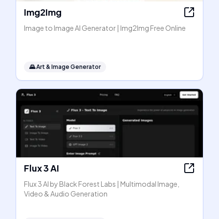
Img2Img
Image to Image AI Generator | Img2Img Free Online
🌄
Art & Image Generator
Flux 3 AI
Flux 3 AI by Black Forest Labs | Multimodal Image,
Video & Audio Generation