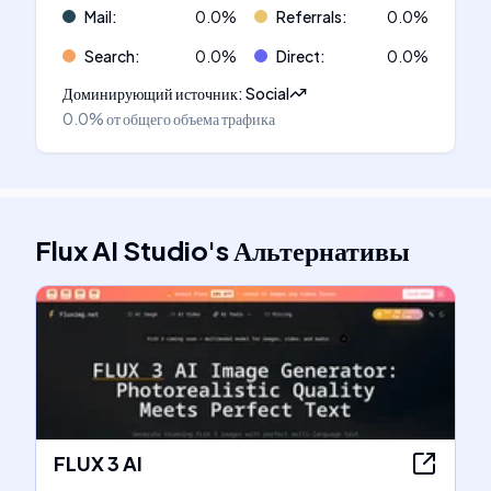
Mail
:
0.0
%
Referrals
:
0.0
%
Search
:
0.0
%
Direct
:
0.0
%
Доминирующий источник
:
Social
0.0%
от общего объема трафика
Flux AI Studio
's
Альтернативы
FLUX 3 AI