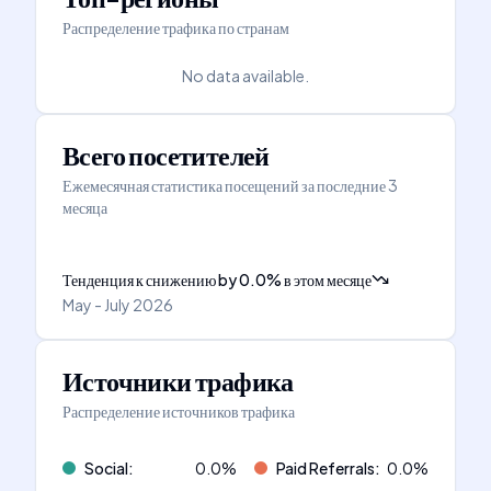
Распределение трафика по странам
No data available.
Всего посетителей
Ежемесячная статистика посещений за последние 3
месяца
Тенденция к снижению
by
0.0
%
в этом месяце
May - July 2026
Источники трафика
Распределение источников трафика
Social
:
0.0
%
Paid Referrals
:
0.0
%