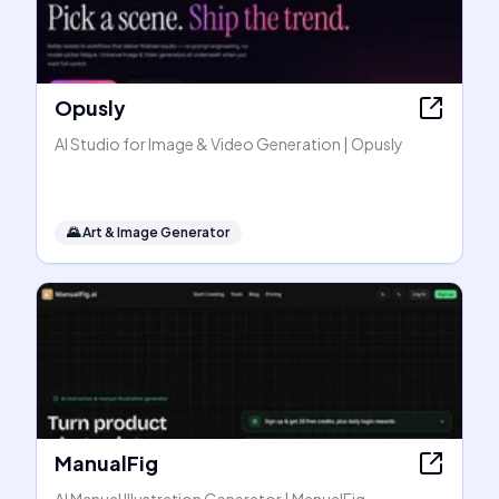
Opusly
AI Studio for Image & Video Generation | Opusly
🌄
Art & Image Generator
ManualFig