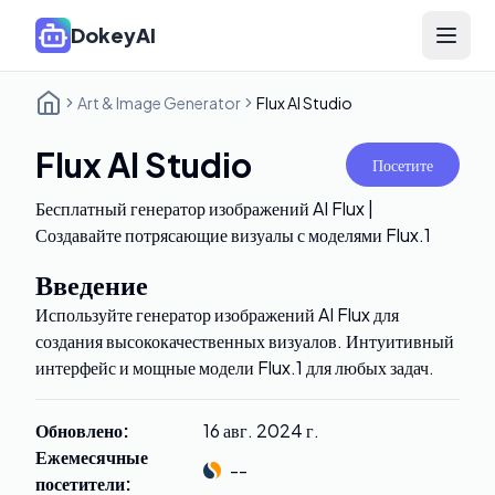
DokeyAI
Open 
Art & Image Generator
Flux AI Studio
Flux AI Studio
Посетите
Бесплатный генератор изображений AI Flux |
Создавайте потрясающие визуалы с моделями Flux.1
Введение
Используйте генератор изображений AI Flux для
создания высококачественных визуалов. Интуитивный
интерфейс и мощные модели Flux.1 для любых задач.
Обновлено
:
16 авг. 2024 г.
Ежемесячные
--
посетители
: