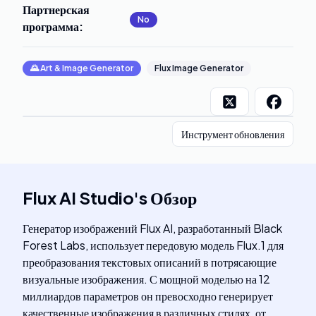
Партнерская
No
программа
:
🌄
Art & Image Generator
Flux Image Generator
Инструмент обновления
Flux AI Studio
's
Обзор
Генератор изображений Flux AI, разработанный Black
Forest Labs, использует передовую модель Flux.1 для
преобразования текстовых описаний в потрясающие
визуальные изображения. С мощной моделью на 12
миллиардов параметров он превосходно генерирует
качественные изображения в различных стилях, от