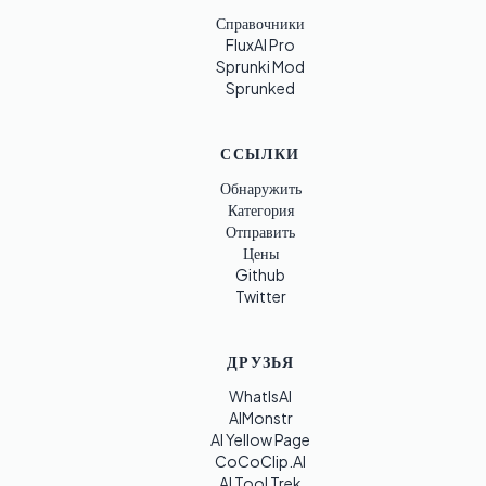
Справочники
FluxAI Pro
Sprunki Mod
Sprunked
ССЫЛКИ
Обнаружить
Категория
Отправить
Цены
Github
Twitter
ДРУЗЬЯ
WhatIsAI
AIMonstr
AI Yellow Page
CoCoClip.AI
AI Tool Trek