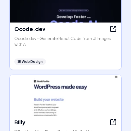
Ocode.dev
Ocode.dev - Generate React Code from UI Images
with AI
🕸
Web Design
Billy