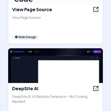
View Page Source
View Page Source
🕸
Web Design
DeepSite AI
DeepSite AI: AI Website Generator - No Coding
Needed