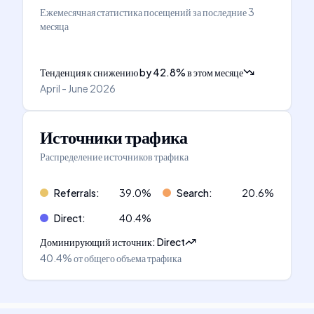
Ежемесячная статистика посещений за последние 3
месяца
Тенденция к снижению
by
42.8
%
в этом месяце
April - June 2026
Источники трафика
Распределение источников трафика
Referrals
:
39.0
%
Search
:
20.6
%
Direct
:
40.4
%
Доминирующий источник
:
Direct
40.4%
от общего объема трафика