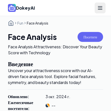
DokeyAI
Open 
Fun
Face Analysis
Face Analysis
Посетите
Face Analysis Attractiveness: Discover Your Beauty
Score with Technology
Введение
Uncover your attractiveness score with our AI-
driven face analysis tool. Explore facial features,
symmetry, and beauty standards today!
Обновлено
:
3 окт. 2024 г.
Ежемесячные
--
посетители
: