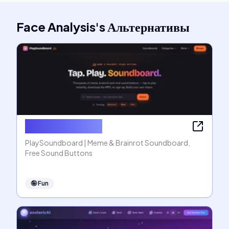
Face Analysis
's
Альтернативы
PlaySoundboard
PlaySoundboard | Meme & Brainrot Soundboard,
Free Sound Buttons
🤪
Fun