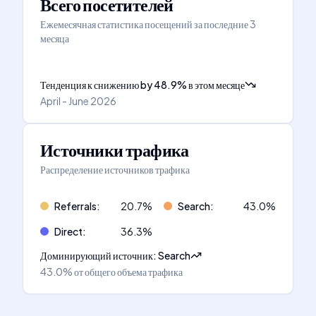
Всего посетителей
Ежемесячная статистика посещений за последние 3
месяца
Тенденция к снижению
by
48.9
%
в этом месяце
April - June 2026
Источники трафика
Распределение источников трафика
Referrals
:
20.7
%
Search
:
43.0
%
Direct
:
36.3
%
Доминирующий источник
:
Search
43.0%
от общего объема трафика