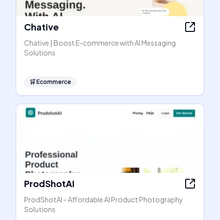
Chative
Chative | Boost E-commerce with AI Messaging
Solutions
🛒
Ecommerce
ProdShotAI
ProdShotAI - Affordable AI Product Photography
Solutions