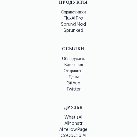
ПРОДУКТЫ
Справочники
FluxAI Pro
Sprunki Mod
Sprunked
ССЫЛКИ
Обнаружить
Категория
Отправить
Цены
Github
Twitter
ДРУЗЬЯ
WhatIsAI
AIMonstr
AI Yellow Page
CoCoClip.AI