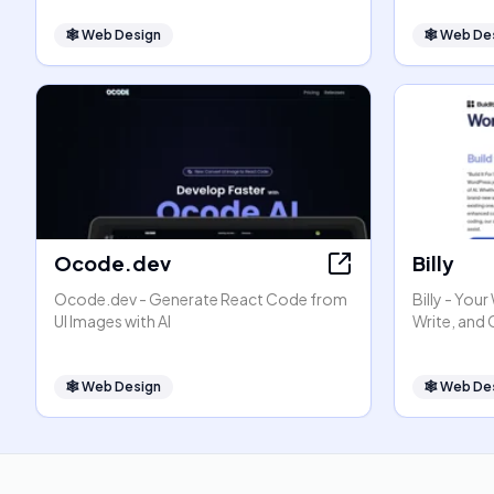
🕸
Web Design
🕸
Web De
Ocode.dev
Billy
Ocode.dev - Generate React Code from
Billy - You
UI Images with AI
Write, and
🕸
Web Design
🕸
Web De