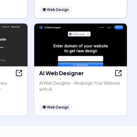
🕸
Web Design
AI Web Designer
ress
AI Web Designer - Redesign Your Website
y
with AI
🕸
Web Design