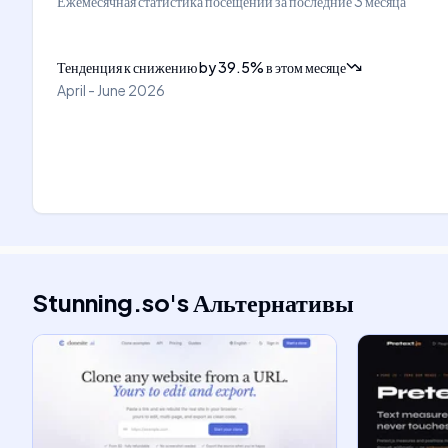
Ежемесячная статистика посещений за последние 3 месяца
Тенденция к снижению
by
39.5
%
в этом месяце
April - June 2026
Stunning.so
's
Альтернативы