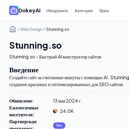
DokeyAI
Обнаружить
Категория
Цены
Web Design
Stunning.so
Stunning.so
Stunning.so - Быстрый AI конструктор сайтов
Введение
Создайте сайт за считанные минуты с помощью AI. Stunning
создании красивых и оптимизированных для SEO сайтов.
Обновлено
:
13 мая 2024 г.
Ежемесячные
24.0K
посетители
:
Партнерская
Yes
программа
: