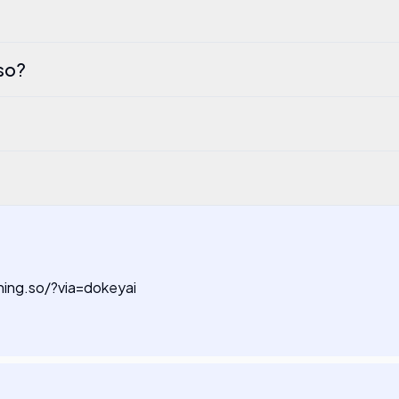
so?
nning.so/?via=dokeyai