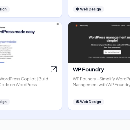
sign
🕸
Web Design
WP Foundry
r WordPress Copilot | Build,
WP Foundry - Simplify WordP
 Code on WordPress
Management with WP Foundr
sign
🕸
Web Design