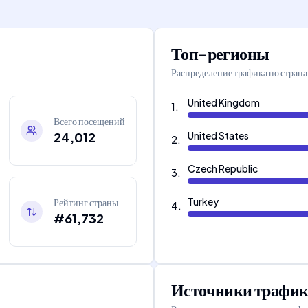
Топ-регионы
Распределение трафика по стран
United Kingdom
1
.
Всего посещений
24,012
United States
2
.
Czech Republic
3
.
Turkey
Рейтинг страны
4
.
#61,732
Источники трафик