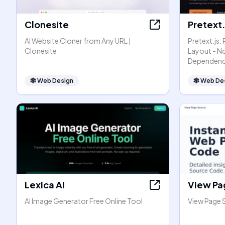
Clonesite
Pretext.
AI Website Cloner from Any URL |
Pretext.js:
Clonesite
Layout - N
Dependenc
🕸
Web Design
🕸
Web De
Lexica AI
View Pa
AI Image Generator Free Online Tool
View Page 