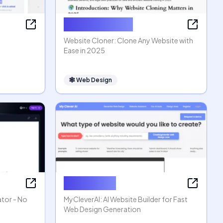
Website Cloner
Website Cloner: Clone Any Website with
Ease in 2025
🕸
Web Design
MyCleverAI
ator - No
MyCleverAI: AI Website Builder for Fast
Web Design Generation