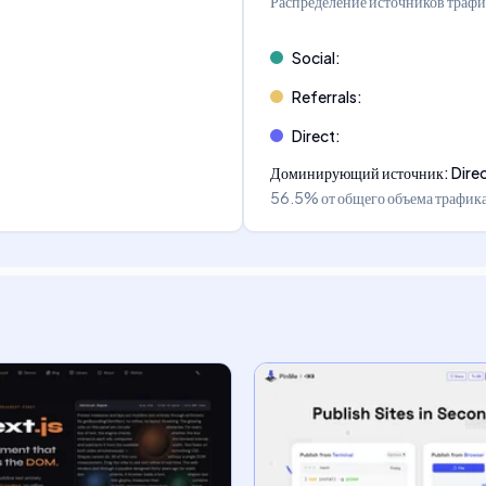
Распределение источников трафи
Social
:
Referrals
:
Direct
:
Доминирующий источник
:
Dire
56.5%
от общего объема трафик