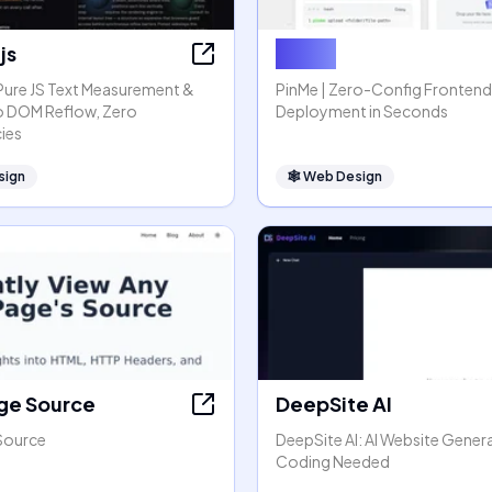
js
PinMe
 Pure JS Text Measurement &
PinMe | Zero-Config Frontend
o DOM Reflow, Zero
Deployment in Seconds
ies
sign
🕸
Web Design
ge Source
DeepSite AI
Source
DeepSite AI: AI Website Gener
Coding Needed