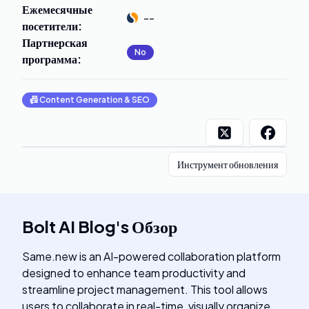
Ежемесячные
--
посетители
:
Партнерская
No
программа
:
📠
Content Generation & SEO
Инструмент обновления
Bolt AI Blog
's
Обзор
Same.new is an AI-powered collaboration platform
designed to enhance team productivity and
streamline project management. This tool allows
users to collaborate in real-time, visually organize