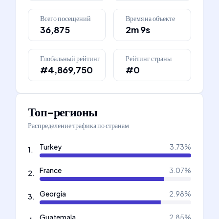
Всего посещений
Время на объекте
36,875
2m 9s
Глобальный рейтинг
Рейтинг страны
#4,869,750
#0
Топ-регионы
Распределение трафика по странам
Turkey
3.73
%
1
.
France
3.07
%
2
.
Georgia
2.98
%
3
.
Guatemala
2.85
%