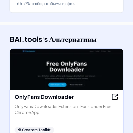
66.7%
от общего объема трафика
BAI.tools
's
Альтернативы
OnlyFans Downloader
OnlyFans Downloader Extension | Fansloader Free
Chrome App
🧰
Creators Toolkit