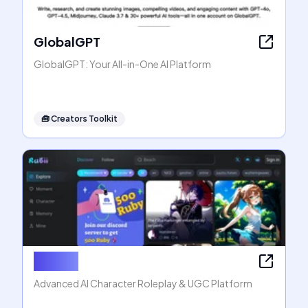
GlobalGPT
GlobalGPT: Your All-in-One AI Platform
🧰
Creators Toolkit
Rubii AI
Advanced AI Character Roleplay & UGC Platform