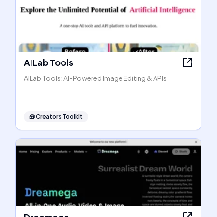
AILab Tools
AILab Tools: AI-Powered Image Editing & APIs
🧰
Creators Toolkit
Dreamega