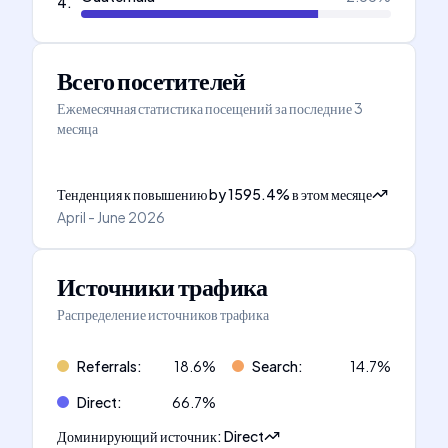
4
.
Всего посетителей
Ежемесячная статистика посещений за последние 3
месяца
Тенденция к повышению
by
1595.4
%
в этом месяце
April - June 2026
Источники трафика
Распределение источников трафика
Referrals
:
18.6
%
Search
:
14.7
%
Direct
:
66.7
%
Доминирующий источник
:
Direct