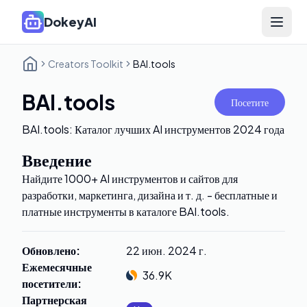
DokeyAI
Open 
Creators Toolkit
BAI.tools
BAI.tools
Посетите
BAI.tools: Каталог лучших AI инструментов 2024 года
Введение
Найдите 1000+ AI инструментов и сайтов для
разработки, маркетинга, дизайна и т. д. - бесплатные и
платные инструменты в каталоге BAI.tools.
Обновлено
:
22 июн. 2024 г.
Ежемесячные
36.9K
посетители
:
Партнерская