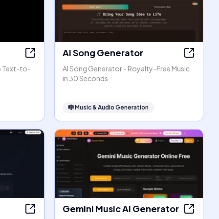
AI Song Generator
o Text-to-
AI Song Generator - Royalty-Free Music
in 30 Seconds
🎼
Music & Audio Generation
Gemini Music AI Generator