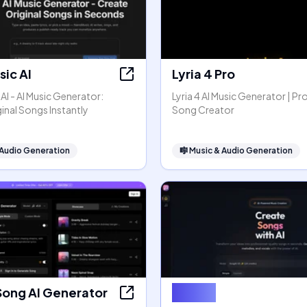
ic AI
Lyria 4 Pro
I - AI Music Generator:
Lyria 4 AI Music Generator | Pr
inal Songs Instantly
Song Creator
 Audio Generation
🎼
Music & Audio Generation
Song AI Generator
SongAI