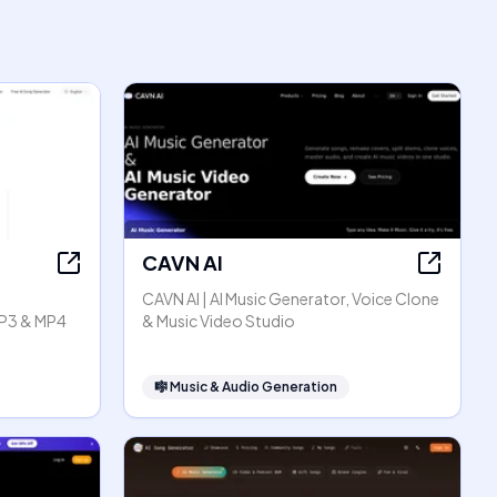
CAVN AI
CAVN AI | AI Music Generator, Voice Clone
P3 & MP4
& Music Video Studio
🎼
Music & Audio Generation