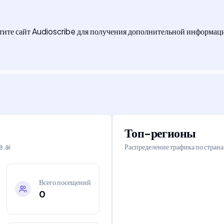
етите сайт Audioscribe для получения дополнительной информац
Топ-регионы
.ai
Распределение трафика по стран
Всего посещений
0