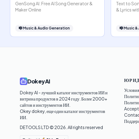
GenSong AI: Free AI Song Generator &
Text to Son
Maker Online
& Lyrics wit
🎼
Music & Audio Generation
🎼
Music &
ЮРИД
DokeyAI
Условия
Dokey AI - лучший каталог инструментов ИИ и 
Полити
витрина продуктов в 2024 году. Более 2000+ 
Политик
сайтов и инструментов ИИ. 

Accept
Okey dokey, еще один каталог инструментов 
Contac
ИИ.
Поддер
DETOOLS LTD ©
2026
. All rights reserved