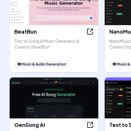
BeatBun
NanoMus
Text to Song AI Music Generator &
NanoMusic A
Creator | BeatBun
Create Orig
🎼
Music & Audio Generation
🎼
Music &
GenSong AI
Text to 