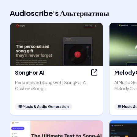
Audioscribe
's
Альтернативы
SongFor AI
Melody
Personalized Song Gift | SongFor AI
AI Music Ge
Custom Songs
MelodyCra
🎼
Music & Audio Generation
🎼
Music &