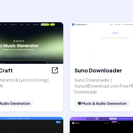
Craft
Suno Downloader
nerator & Lyrics to Song |
Suno Downloader |
ft
SunoAIDownload.com Free M
Downloads
 Audio Generation
🎼
Music & Audio Generation