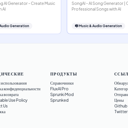
g AI Generator - Create Music
SongAI - AI Song Generator | 
h AI
Professional Songs with AI
 Audio Generation
🎼
Music & Audio Generation
ИЧЕСКИЕ
ПРОДУКТЫ
ССЫ
 использования
Справочники
Обнару
ка конфиденциальности
FluxAI Pro
Категор
а возврата
Sprunki Mod
Отправ
able Use Policy
Sprunked
Цены
t Us
Github
жка
Twitter