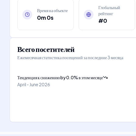
Глобальный
Время на объекте
рейтинг
0m 0s
#0
Всего посетителей
Ежемесячная статистика посещений за последние 3 месяца
Тенденция к снижению
by
0.0
%
в этом месяце
April - June 2026