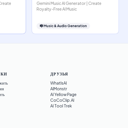
Create
Gemini Music AI Generator | Create
Royalty-Free AI Music
🎼
Music & Audio Generation
ЛКИ
ДРУЗЬЯ
жить
WhatIsAI
ия
AIMonstr
ить
AI Yellow Page
CoCoClip.AI
AI Tool Trek