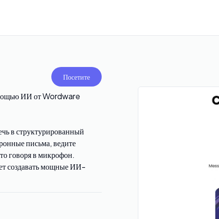
Посетите
помощью ИИ от Wordware
речь в структурированный
тронные письма, ведите
то говоря в микрофон.
ет создавать мощные ИИ-