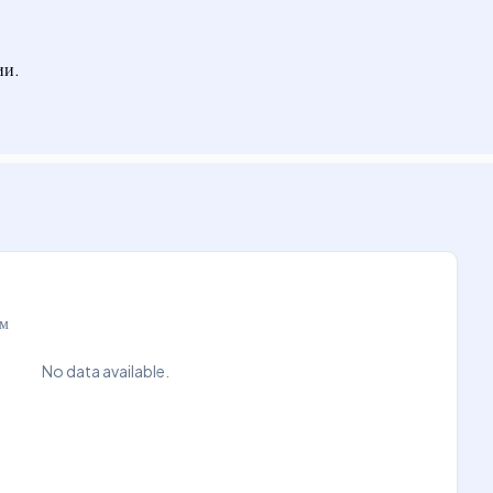
ии.
ам
No data available.