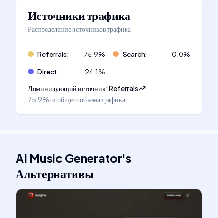
Источники трафика
Распределение источников трафика
Referrals
:
75.9
%
Search
:
0.0
%
Direct
:
24.1
%
Доминирующий источник
:
Referrals
75.9%
от общего объема трафика
AI Music Generator
's
Альтернативы