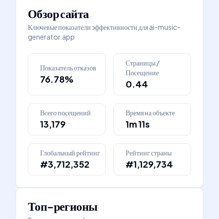
Обзор сайта
Ключевые показатели эффективности для
ai-music-
generator.app
Страницы /
Показатель отказов
Посещение
76.78%
0.44
Всего посещений
Время на объекте
13,179
1m 11s
Глобальный рейтинг
Рейтинг страны
#3,712,352
#1,129,734
Топ-регионы