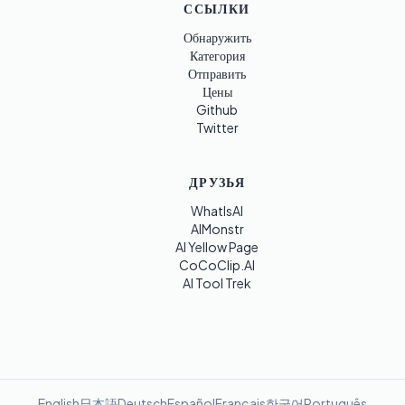
ССЫЛКИ
Обнаружить
Категория
Отправить
Цены
Github
Twitter
ДРУЗЬЯ
WhatIsAI
AIMonstr
AI Yellow Page
CoCoClip.AI
AI Tool Trek
English
日本語
Deutsch
Español
Français
한국어
Português