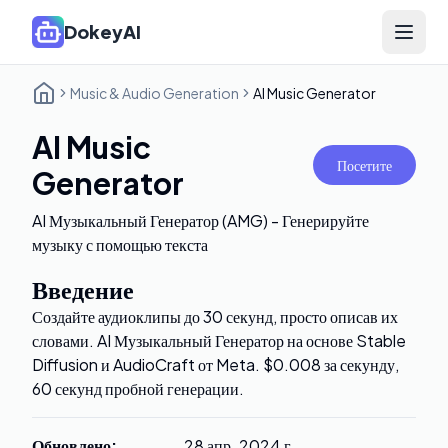
DokeyAI
Open 
Music & Audio Generation
AI Music Generator
AI Music
Посетите
Generator
AI Музыкальный Генератор (AMG) - Генерируйте
музыку с помощью текста
Введение
Создайте аудиоклипы до 30 секунд, просто описав их
словами. AI Музыкальный Генератор на основе Stable
Diffusion и AudioCraft от Meta. $0.008 за секунду,
60 секунд пробной генерации.
Обновлено
:
28 апр. 2024 г.