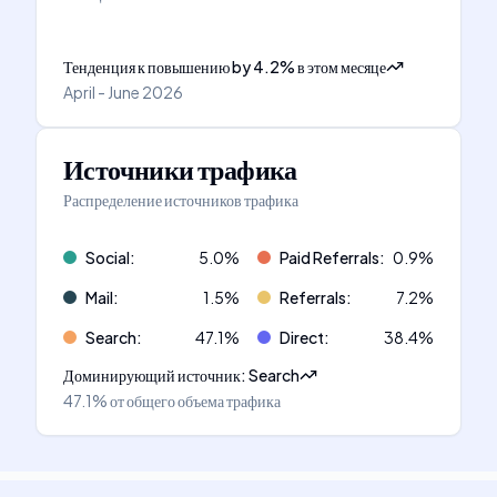
Тенденция к повышению
by
4.2
%
в этом месяце
April - June 2026
Источники трафика
Распределение источников трафика
Social
:
5.0
%
Paid Referrals
:
0.9
%
Mail
:
1.5
%
Referrals
:
7.2
%
Search
:
47.1
%
Direct
:
38.4
%
Доминирующий источник
:
Search
47.1%
от общего объема трафика