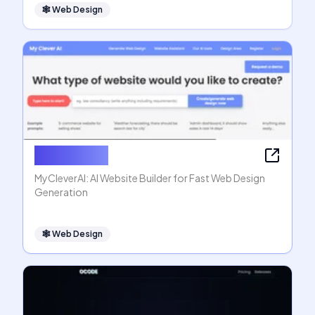
🕸
Web Design
MyCleverAI
MyCleverAI: AI Website Builder for Fast Web Design
Generation
🕸
Web Design