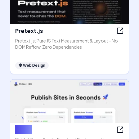
Pretext.js
Pretext.js: Pure JS Text Measurement & Layout - No
DOM Reflow, Zero Dependencies
🕸
Web Design
PinMe