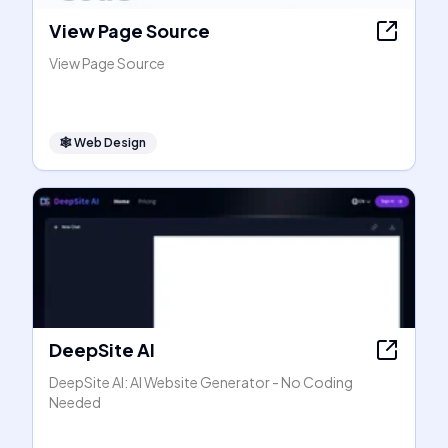
View Page Source
View Page Source
🕸
Web Design
DeepSite AI
DeepSite AI: AI Website Generator - No Coding
Needed