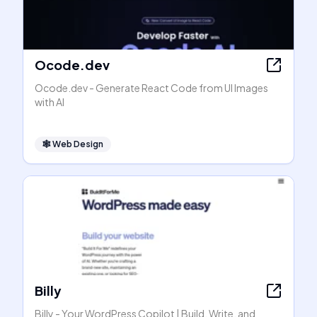
Ocode.dev
Ocode.dev - Generate React Code from UI Images
with AI
🕸
Web Design
Billy
Billy - Your WordPress Copilot | Build, Write, and