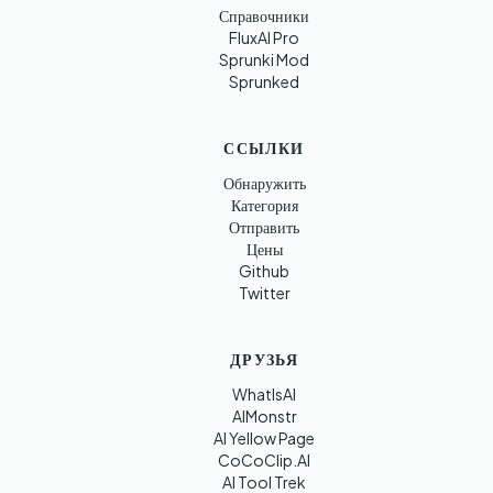
Справочники
FluxAI Pro
Sprunki Mod
Sprunked
ССЫЛКИ
Обнаружить
Категория
Отправить
Цены
Github
Twitter
ДРУЗЬЯ
WhatIsAI
AIMonstr
AI Yellow Page
CoCoClip.AI
AI Tool Trek