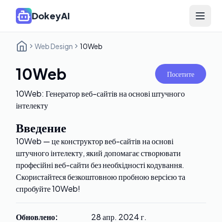
DokeyAI
Open 
Web Design
10Web
10Web
Посетите
10Web: Генератор веб-сайтів на основі штучного
інтелекту
Введение
10Web — це конструктор веб-сайтів на основі
штучного інтелекту, який допомагає створювати
професійні веб-сайти без необхідності кодування.
Скористайтеся безкоштовною пробною версією та
спробуйте 10Web!
Обновлено
:
28 апр. 2024 г.