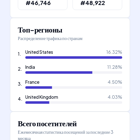
#46,746
#48,922
Топ-регионы
Распределение трафика по странам
United States
16.32
%
1
.
India
11.28
%
2
.
France
4.50
%
3
.
United Kingdom
4.03
%
4
.
Всего посетителей
Ежемесячная статистика посещений за последние 3
месяца