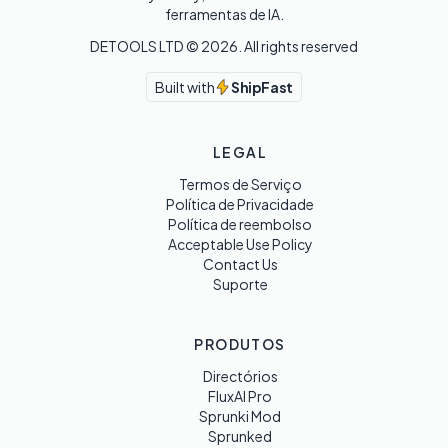
ferramentas de IA.
DETOOLS LTD ©
2026
. All rights reserved
Built with
ShipFast
LEGAL
Termos de Serviço
Política de Privacidade
Política de reembolso
Acceptable Use Policy
Contact Us
Suporte
PRODUTOS
Directórios
FluxAI Pro
Sprunki Mod
Sprunked