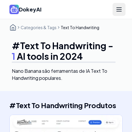
DokeyAI
Open 
Categories & Tags
Text To Handwriting
#
Text To Handwriting
-
1
AI tools in 2024
Nano Banana
são ferramentas de IA Text To
Handwriting populares.
#
Text To Handwriting
Produtos