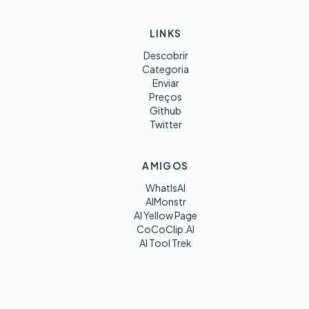
LINKS
Descobrir
Categoria
Enviar
Preços
Github
Twitter
AMIGOS
WhatIsAI
AIMonstr
AI Yellow Page
CoCoClip.AI
AI Tool Trek