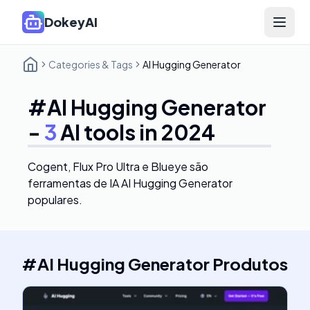
DokeyAI
Open 
Categories & Tags
AI Hugging Generator
#
AI Hugging Generator
-
3
AI tools in 2024
Cogent, Flux Pro Ultra e Blueye
são
ferramentas de IA AI Hugging Generator
populares.
#
AI Hugging Generator
Produtos