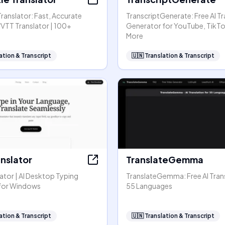
 Translator: Fast, Accurate
TranscriptGenerate: Free AI Tr
VTT Translator | 100+
Generator for YouTube, TikT
More
ation & Transcript
🇺🇳
Translation & Transcript
nslator
TranslateGemma
ator | AI Desktop Typing
TranslateGemma: Free AI Trans
 for Windows
55 Languages
ation & Transcript
🇺🇳
Translation & Transcript