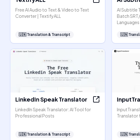
Free AI Audio to Text & Video to Text
AI Subtitle
Converter | TextifyALL
Batch SRT/
Languages
🇺🇳
Translation & Transcript
🇺🇳
Transl
LinkedIn Speak Translator
InputTra
LinkedIn Speak Translator: AI Tool for
InputTransl
Professional Posts
Translator
🇺🇳
Translation & Transcript
🇺🇳
Transl