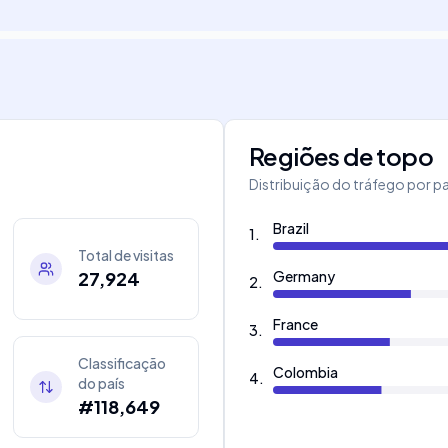
Regiões de topo
Distribuição do tráfego por pa
Brazil
1
.
Total de visitas
27,924
Germany
2
.
France
3
.
Classificação
Colombia
4
.
do país
#118,649