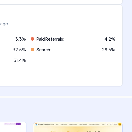
o
áfego
3.3
%
Paid Referrals
:
4.2
%
32.5
%
Search
:
28.6
%
31.4
%