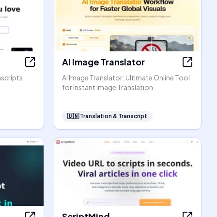
AI Image Translator
scripts,
AI Image Translator: Ultimate Online Tool
for Instant Image Translation
🇺🇳
Translation & Transcript
ScriptMind