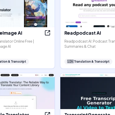
teImage AI
Readpodcast AI
anslator Online Free |
Readpodcast AI: Podcast Tran
mage AI
Summaries & Chat
ation & Transcript
🇺🇳
Translation & Transcript
tle Translator
TranscriptGenerate