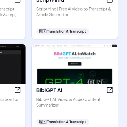
anscript
ScriptMind | Free AI Video to Transcript &
ok &amp;
Article Generator
🇺🇳
Translation & Transcript
BibiGPT AI
lation for
BibiGPT AI: Video & Audio Content
Summarizer
🇺🇳
Translation & Transcript