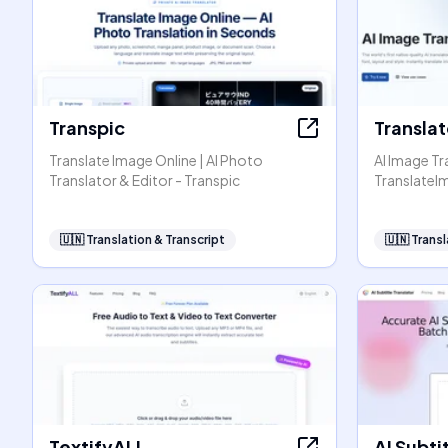
Transpic
Transla
Translate Image Online | AI Photo
AI Image Tr
Translator & Editor - Transpic
TranslateI
🇺🇳
Translation & Transcript
🇺🇳
Transl
TextifyALL
AI Subti