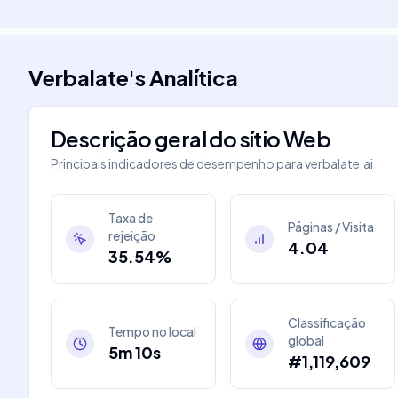
Verbalate
's
Analítica
Descrição geral do sítio Web
Principais indicadores de desempenho para
verbalate.ai
Taxa de
Páginas / Visita
rejeição
4.04
35.54%
Classificação
Tempo no local
global
5m 10s
#1,119,609