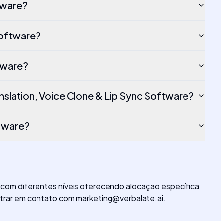
tware?
Software?
tware?
slation, Voice Clone & Lip Sync Software?
ftware?
 com diferentes níveis oferecendo alocação específica
ntrar em contato com
marketing@verbalate.ai
.