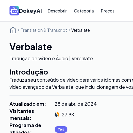
DokeyAI
Descobrir
Categoria
Preços
Translation & Transcript
Verbalate
Verbalate
Tradução de Vídeo e Áudio | Verbalate
Introdução
Traduza seu conteúdo de vídeo para vários idiomas com
vídeo avançado da Verbalate, que inclui clonagem de voz 
Atualizado em
:
28 de abr. de 2024
Visitantes
27.9K
mensais
:
Programa de
Yes
afiliados
: