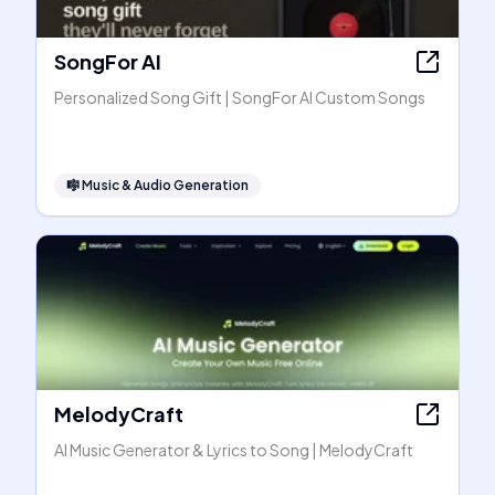
SongFor AI
Personalized Song Gift | SongFor AI Custom Songs
🎼
Music & Audio Generation
MelodyCraft
AI Music Generator & Lyrics to Song | MelodyCraft