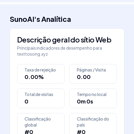
SunoAI
's
Analítica
Descrição geral do sítio Web
Principais indicadores de desempenho para
texttosong.xyz
Taxa de rejeição
Páginas / Visita
0.00%
0.00
Total de visitas
Tempo no local
0
0m 0s
Classificação
Classificação do
global
país
#0
#0