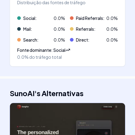
Distribuição das fontes de tráfego
Social
:
0.0
%
Paid Referrals
:
0.0
%
Mail
:
0.0
%
Referrals
:
0.0
%
Search
:
0.0
%
Direct
:
0.0
%
Fonte dominante
:
Social
0.0%
do tráfego total
SunoAI
's
Alternativas