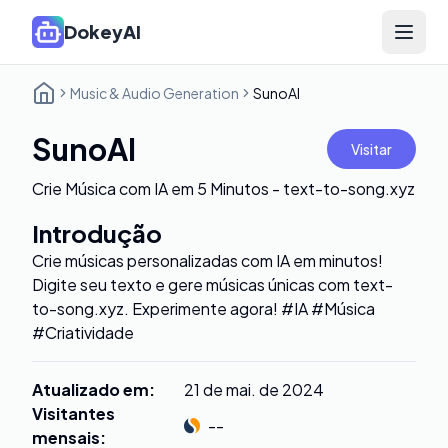
DokeyAI
Open 
Music & Audio Generation
SunoAI
SunoAI
Visitar
Crie Música com IA em 5 Minutos - text-to-song.xyz
Introdução
Crie músicas personalizadas com IA em minutos!
Digite seu texto e gere músicas únicas com text-
to-song.xyz. Experimente agora! #IA #Música
#Criatividade
Atualizado em
:
21 de mai. de 2024
Visitantes
--
mensais
: