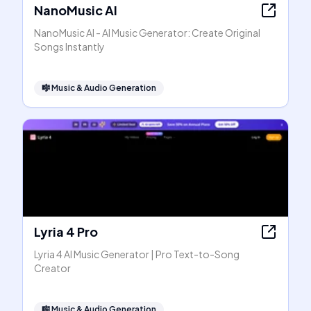
NanoMusic AI
NanoMusic AI - AI Music Generator: Create Original
Songs Instantly
🎼
Music & Audio Generation
Lyria 4 Pro
Lyria 4 AI Music Generator | Pro Text-to-Song
Creator
🎼
Music & Audio Generation