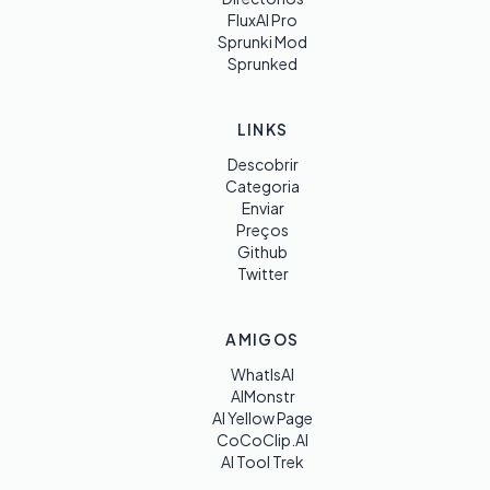
FluxAI Pro
Sprunki Mod
Sprunked
LINKS
Descobrir
Categoria
Enviar
Preços
Github
Twitter
AMIGOS
WhatIsAI
AIMonstr
AI Yellow Page
CoCoClip.AI
AI Tool Trek