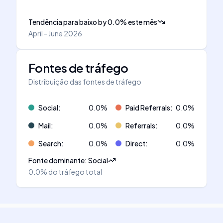
Tendência para baixo
by
0.0
%
este mês
April - June 2026
Fontes de tráfego
Distribuição das fontes de tráfego
Social
:
0.0
%
Paid Referrals
:
0.0
%
Mail
:
0.0
%
Referrals
:
0.0
%
Search
:
0.0
%
Direct
:
0.0
%
Fonte dominante
:
Social
0.0%
do tráfego total