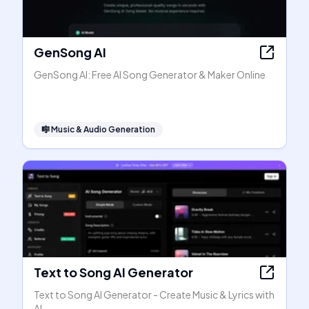
GenSong AI
GenSong AI: Free AI Song Generator & Maker Online
🎼
Music & Audio Generation
Text to Song AI Generator
Text to Song AI Generator - Create Music & Lyrics with
AI