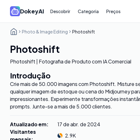
DokeyAI
Descobrir
Categoria
Preços
Photo & Image Editing
Photoshift
Photoshift
Photoshift | Fotografia de Produto com IA Comercial
Introdução
Crie mais de 50.000 imagens com Photoshift. Misture s
qualquer imagem de estoque ou cena do Midjourney para
impressionantes. Experimente transformações instantâ
prompts. Junte-se a mais de 5.000 clientes.
Atualizado em
:
17 de abr. de 2024
Visitantes
2.9K
mensais
: