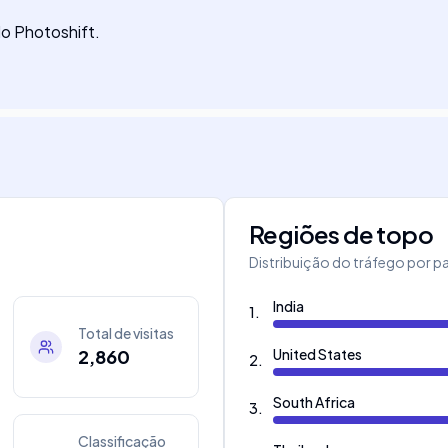
o Photoshift.
Regiões de topo
Distribuição do tráfego por pa
India
1
.
Total de visitas
2,860
United States
2
.
South Africa
3
.
Classificação