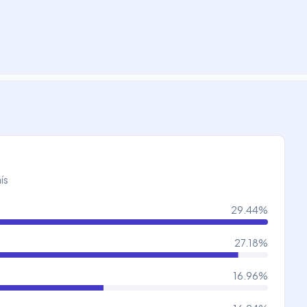
ís
29.44
%
27.18
%
16.96
%