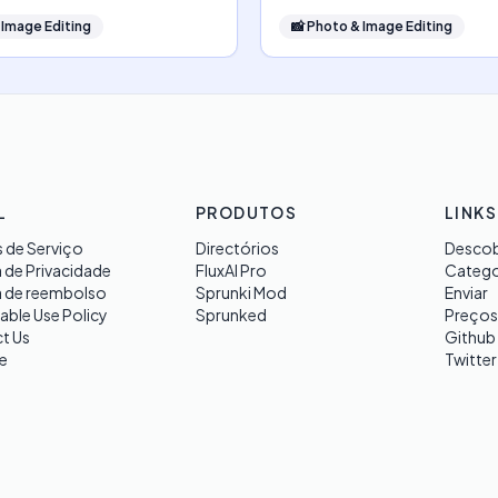
 Image Editing
📸
Photo & Image Editing
L
PRODUTOS
LINKS
 de Serviço
Directórios
Descob
a de Privacidade
FluxAI Pro
Catego
a de reembolso
Sprunki Mod
Enviar
able Use Policy
Sprunked
Preços
t Us
Github
e
Twitter