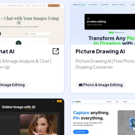
hat AI
Picture Drawing AI
AI Image Analysis & Chat |
Picture Drawing AI | Free Phot
gn-Up
Drawing Converter
 Image Editing
📸
Photo & Image Editing