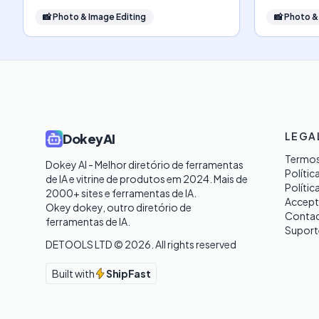
📸
Photo & Image Editing
📸
Photo &
LEGA
DokeyAI
Termos
Dokey AI - Melhor diretório de ferramentas 
Polític
de IA e vitrine de produtos em 2024. Mais de 
Polític
2000+ sites e ferramentas de IA. 

Accept
Okey dokey, outro diretório de 
Contac
ferramentas de IA.
Suport
DETOOLS LTD ©
2026
. All rights reserved
Built with
ShipFast