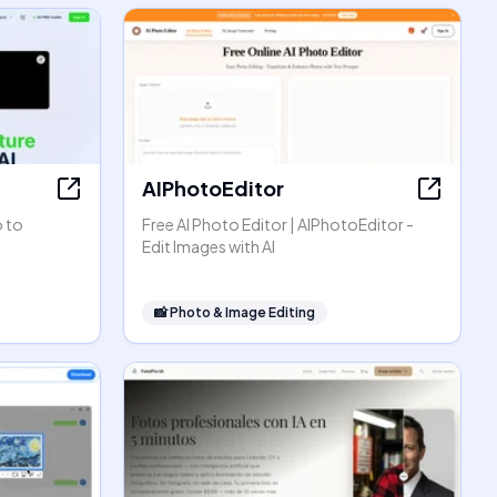
AIPhotoEditor
o to
Free AI Photo Editor | AIPhotoEditor -
Edit Images with AI
📸
Photo & Image Editing