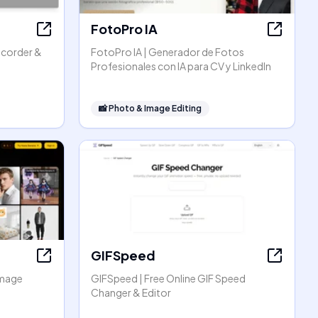
FotoPro IA
ecorder &
FotoPro IA | Generador de Fotos
Profesionales con IA para CV y LinkedIn
📸
Photo & Image Editing
GIFSpeed
Image
GIFSpeed | Free Online GIF Speed
Changer & Editor