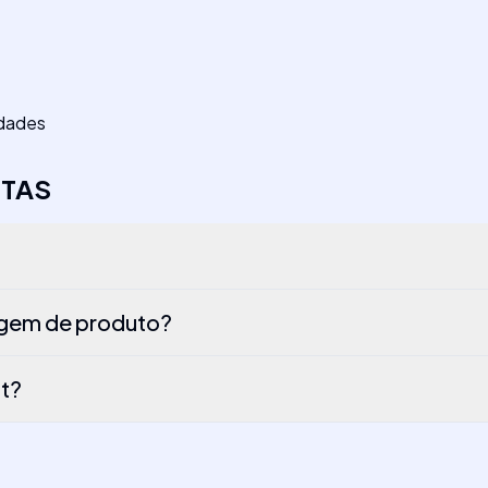
idades
STAS
agem de produto?
ft?