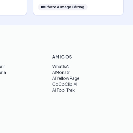
📸
Photo & Image Editing
AMIGOS
rir
WhatIsAI
ria
AIMonstr
AI Yellow Page
CoCoClip.AI
AI Tool Trek