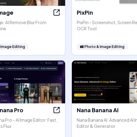
Image
PixPin
ge: AI Remove Blur From
PixPin - Screenshot, Screen R
ine
OCR Tool
 Image Editing
📸
Photo & Image Editing
nana Pro
Nana Banana AI
 Pro - AI Image Editor: Fast,
Nana Banana AI: Advanced AI 
s Flux
Editor & Generator