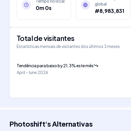
Tempo no local
global
0m 0s
#8,983,831
Total de visitantes
Estatísticas mensais de visitantes dos últimos 3 meses
Tendência para baixo
by
21.3
%
este mês
April - June 2026
Photoshift
's
Alternativas