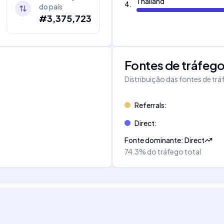
Thailand
4
.
do país
#3,375,723
Fontes de tráfeg
Distribuição das fontes de tr
Referrals
:
Direct
:
Fonte dominante
:
Direct
74.3%
do tráfego total