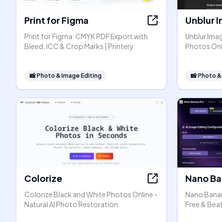
Print for Figma
Unblur 
Print for Figma: CMYK PDF Export with
Unblur Ima
Bleed, ICC & Crop Marks | Printery
Photos Onl
📸
Photo & Image Editing
📸
Photo &
Colorize
Nano Ba
Colorize Black and White Photos Online -
Nano Banana
Natural AI Photo Restoration
Free & Beat