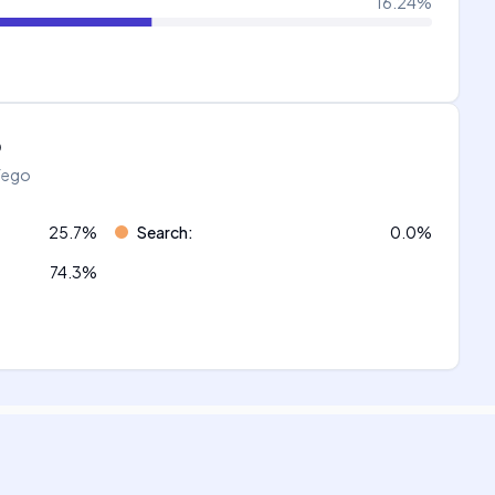
16.24
%
o
áfego
25.7
%
Search
:
0.0
%
74.3
%