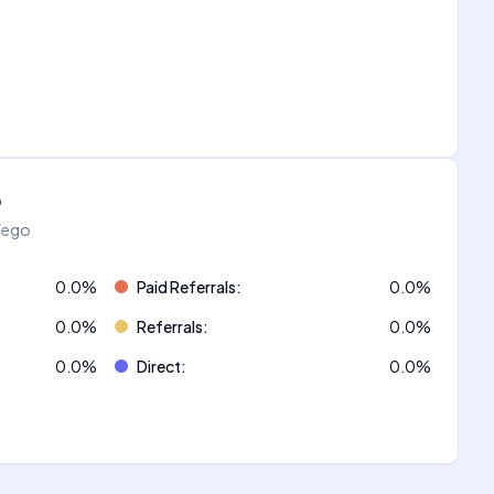
o
áfego
0.0
%
Paid Referrals
:
0.0
%
0.0
%
Referrals
:
0.0
%
0.0
%
Direct
:
0.0
%