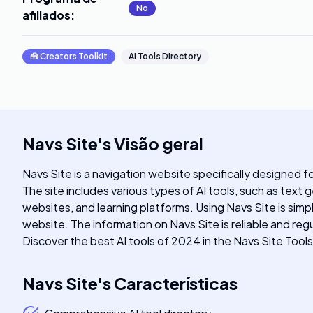
No
afiliados
:
🧰
Creators Toolkit
AI Tools Directory
Navs Site
's
Visão geral
Navs Site is a navigation website specifically designed 
The site includes various types of AI tools, such as text
websites, and learning platforms. Using Navs Site is simple
website. The information on Navs Site is reliable and regu
Discover the best AI tools of 2024 in the Navs Site Tools
Navs Site
's
Características