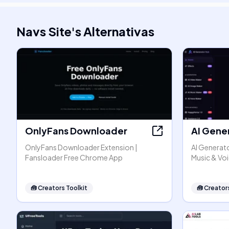
Navs Site
's
Alternativas
OnlyFans Downloader
AI Gene
OnlyFans Downloader Extension |
AI Generato
Fansloader Free Chrome App
Music & Vo
🧰
Creators Toolkit
🧰
Creators