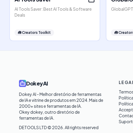
AI Tools Saver: Best AI Tools & Software
GlobalGPT:
Deals
🧰
Creators Toolkit
🧰
Creators
LEGA
DokeyAI
Termos
Dokey AI - Melhor diretório de ferramentas 
Polític
de IA e vitrine de produtos em 2024. Mais de 
Polític
2000+ sites e ferramentas de IA. 

Accept
Okey dokey, outro diretório de 
Contac
ferramentas de IA.
Suport
DETOOLS LTD ©
2026
. All rights reserved