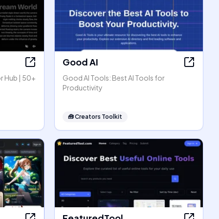
Good AI
r Hub | 50+
Good AI Tools: Best AI Tools for
Productivity
🧰
Creators Toolkit
FeaturedTool