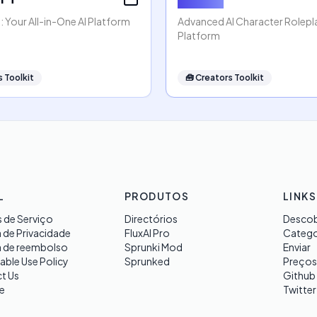
 Your All-in-One AI Platform
Advanced AI Character Rolep
Platform
 Toolkit
🧰
Creators Toolkit
L
PRODUTOS
LINKS
 de Serviço
Directórios
Descob
a de Privacidade
FluxAI Pro
Catego
a de reembolso
Sprunki Mod
Enviar
able Use Policy
Sprunked
Preços
t Us
Github
e
Twitter