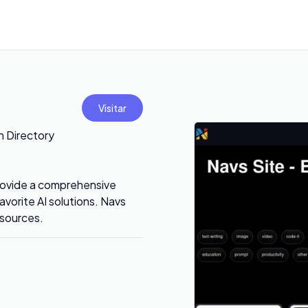
Visitar
on Directory
provide a comprehensive
favorite AI solutions. Navs
esources.