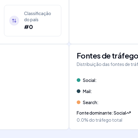
Classificação
do país
#0
Fontes de tráfeg
Distribuição das fontes de tr
Social
:
Mail
:
Search
:
Fonte dominante
:
Social
0.0%
do tráfego total