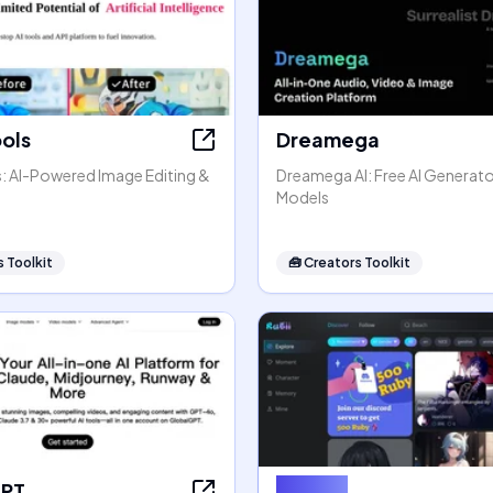
ools
Dreamega
s: AI-Powered Image Editing &
Dreamega AI: Free AI Generato
Models
 Toolkit
🧰
Creators Toolkit
GPT
Rubii AI