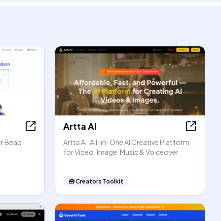
Artta AI
er Bead
Artta AI: All-in-One AI Creative Platform
for Video, Image, Music & Voiceover
🧰
Creators Toolkit