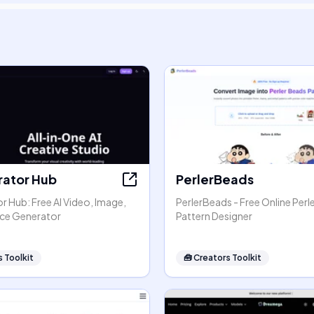
rator Hub
PerlerBeads
r Hub: Free AI Video, Image,
PerlerBeads - Free Online Perl
ice Generator
Pattern Designer
 Toolkit
🧰
Creators Toolkit