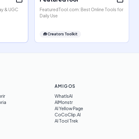
lay & UGC
FeaturedTool.com: Best Online Tools for
Daily Use
🧰
Creators Toolkit
AMIGOS
rir
WhatIsAI
ria
AIMonstr
AI Yellow Page
CoCoClip.AI
AI Tool Trek