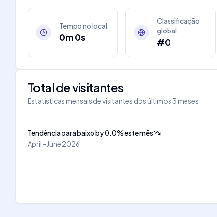
Classificação
Tempo no local
global
0m 0s
#0
Total de visitantes
Estatísticas mensais de visitantes dos últimos 3 meses
Tendência para baixo
by
0.0
%
este mês
April - June 2026