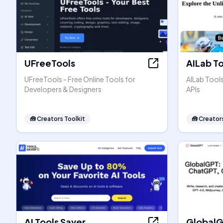
UFreeTools
AILab T
UFreeTools - Free Online Tools for
AILab Tool
Developers & Designers
APIs
🧰
Creators Toolkit
🧰
Creators
AI Tools Saver
Global