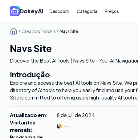
DokeyAI
Descobrir
Categoria
Preços
Creators Toolkit
Navs Site
Navs Site
Discover the Best AI Tools | Navs Site - Your AI Navigati
Introdução
Explore and access the best AI tools on Navs Site. We 
directory of AI tools to help you easily find and use your 
Site is committed to offering users high-quality AI tool r
Atualizado em
:
8 de jul. de 2024
Visitantes
--
mensais
:
Programa de