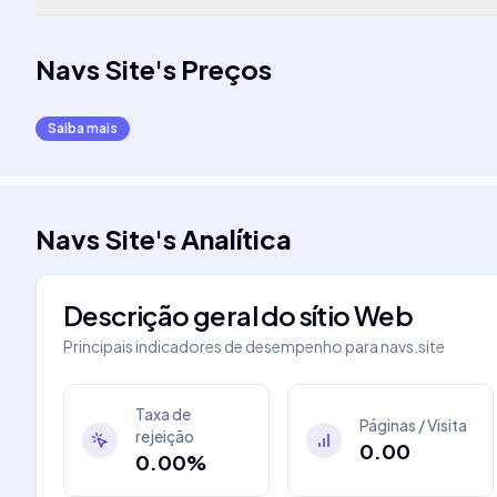
Navs Site
's
Preços
Saiba mais
Navs Site
's
Analítica
Descrição geral do sítio Web
Principais indicadores de desempenho para
navs.site
Taxa de
Páginas / Visita
rejeição
0.00
0.00%