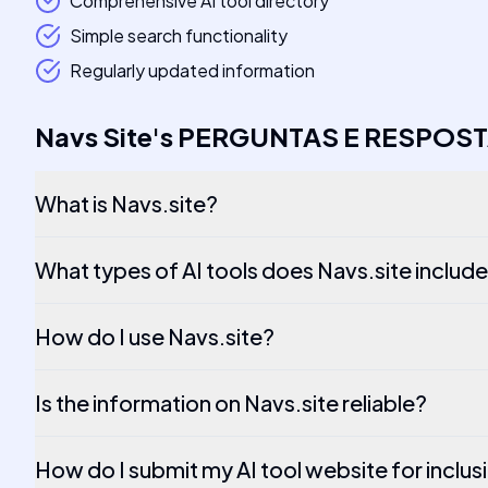
Comprehensive AI tool directory
Simple search functionality
Regularly updated information
Navs Site
's
PERGUNTAS E RESPOS
What is Navs.site?
What types of AI tools does Navs.site includ
How do I use Navs.site?
Is the information on Navs.site reliable?
How do I submit my AI tool website for inclus