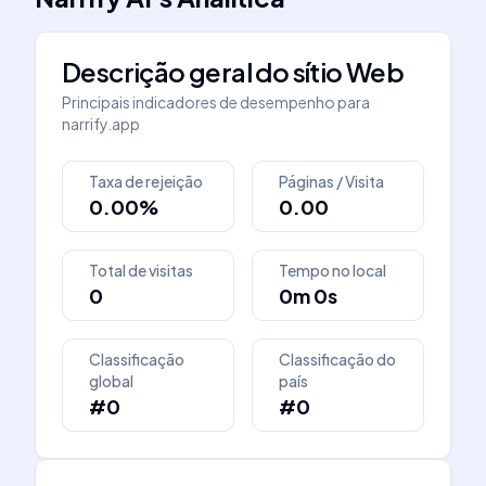
Descrição geral do sítio Web
Principais indicadores de desempenho para
narrify.app
Taxa de rejeição
Páginas / Visita
0.00%
0.00
Total de visitas
Tempo no local
0
0m 0s
Classificação
Classificação do
global
país
#0
#0