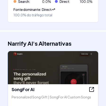
Search
:
0.0
%
Direct
:
100.0
%
Fonte dominante
:
Direct
100.0%
do tráfego total
Narrify AI
's
Alternativas
SongFor AI
Personalized Song Gift | SongFor AI Custom Songs