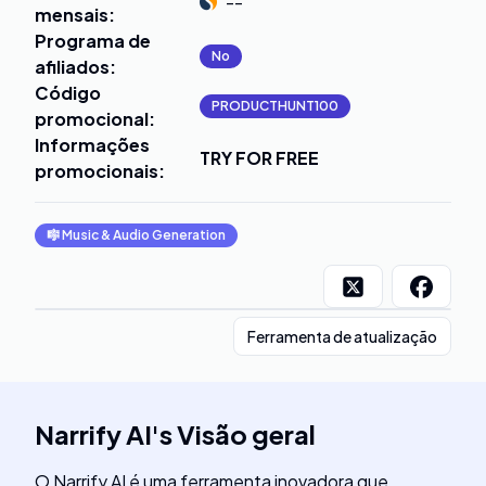
--
mensais
:
Programa de
No
afiliados
:
Código
PRODUCTHUNT100
promocional
:
Informações
TRY FOR FREE
promocionais
:
🎼
Music & Audio Generation
Ferramenta de atualização
Narrify AI
's
Visão geral
O Narrify AI é uma ferramenta inovadora que