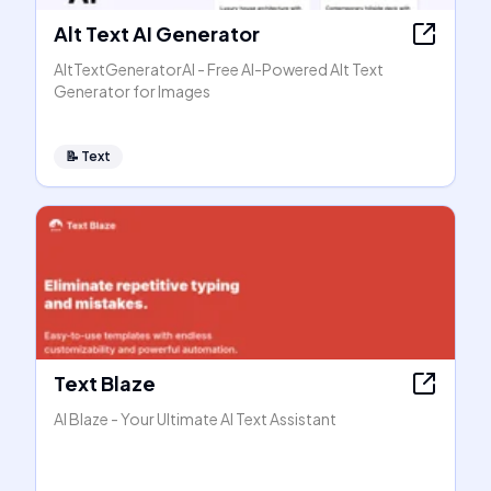
Alt Text AI Generator
AltTextGeneratorAI - Free AI-Powered Alt Text
Generator for Images
📝
Text
Text Blaze
AI Blaze - Your Ultimate AI Text Assistant