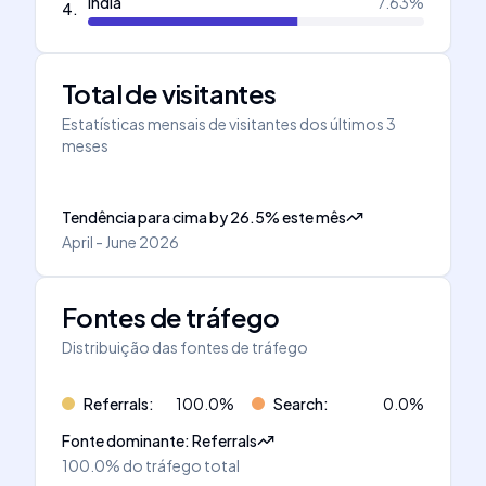
India
7.63
%
4
.
Total de visitantes
Estatísticas mensais de visitantes dos últimos 3
meses
Tendência para cima
by
26.5
%
este mês
April - June 2026
Fontes de tráfego
Distribuição das fontes de tráfego
Referrals
:
100.0
%
Search
:
0.0
%
Fonte dominante
:
Referrals
100.0%
do tráfego total