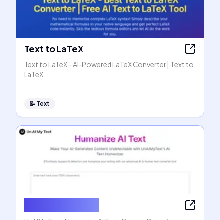
Text to LaTeX
Text to LaTeX - AI-Powered LaTeX Converter | Text to
LaTeX
📝
Text
Humanize AI Text