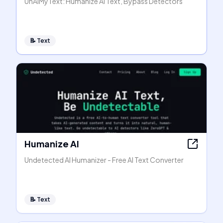
UnAIMyText: Humanize AI Text, Bypass Detectors
📝
Text
Humanize AI
Undetected AI Humanizer - Free AI Text Converter
📝
Text