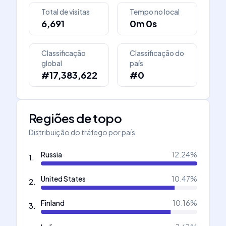
Total de visitas
Tempo no local
6,691
0m 0s
Classificação
Classificação do
global
país
#17,383,622
#0
Regiões de topo
Distribuição do tráfego por país
Russia
12.24
%
1
.
United States
10.47
%
2
.
Finland
10.16
%
3
.