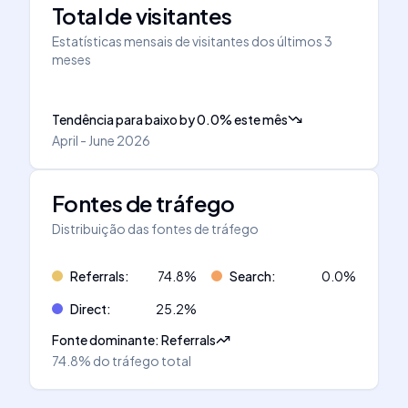
Total de visitantes
Estatísticas mensais de visitantes dos últimos 3
meses
Tendência para baixo
by
0.0
%
este mês
April - June 2026
Fontes de tráfego
Distribuição das fontes de tráfego
Referrals
:
74.8
%
Search
:
0.0
%
Direct
:
25.2
%
Fonte dominante
:
Referrals
74.8%
do tráfego total