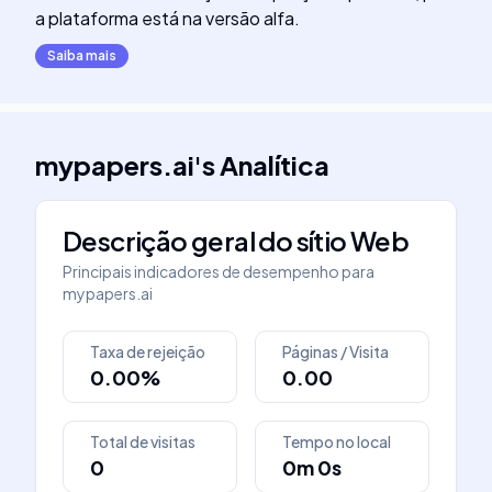
a plataforma está na versão alfa.
Saiba mais
mypapers.ai
's
Analítica
Descrição geral do sítio Web
Principais indicadores de desempenho para
mypapers.ai
Taxa de rejeição
Páginas / Visita
0.00%
0.00
Total de visitas
Tempo no local
0
0m 0s