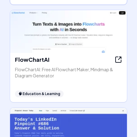
FlowChartAI
FlowChartAI: Free AI Flowchart Maker, Mindmap &
Diagram Generator
🧠
Education & Learning