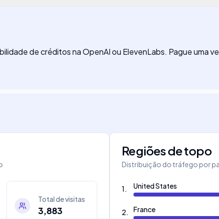
ilidade de créditos na OpenAI ou ElevenLabs. Pague uma vez 
Regiões de topo
o
Distribuição do tráfego por pa
United States
1
.
Total de visitas
3,883
France
2
.