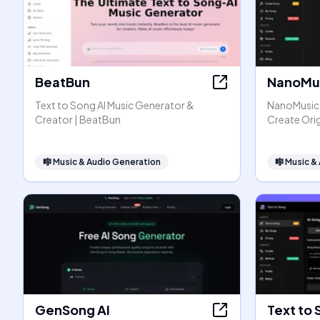
BeatBun
NanoMus
Text to Song AI Music Generator &
NanoMusic A
Creator | BeatBun
Create Orig
🎼
Music & Audio Generation
🎼
Music &
GenSong AI
Text to 