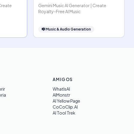
Create
Gemini Music AI Generator | Create
Royalty-Free AI Music
🎼
Music & Audio Generation
AMIGOS
rir
WhatIsAI
ria
AIMonstr
AI Yellow Page
CoCoClip.AI
AI Tool Trek