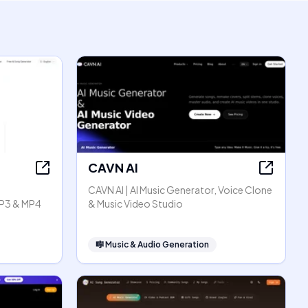
CAVN AI
CAVN AI | AI Music Generator, Voice Clone
P3 & MP4
& Music Video Studio
🎼
Music & Audio Generation