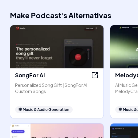
Make Podcast
's
Alternativas
SongFor AI
Melody
Personalized Song Gift | SongFor AI
AI Music Ge
Custom Songs
MelodyCra
🎼
Music & Audio Generation
🎼
Music &