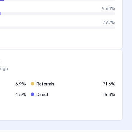
9.64
%
7.67
%
o
áfego
6.9
%
Referrals
:
71.6
%
4.8
%
Direct
:
16.8
%