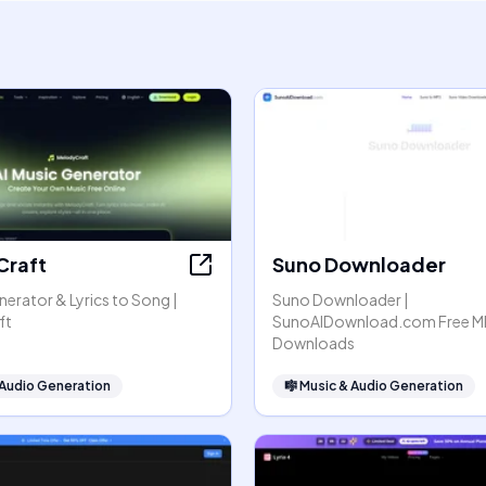
Craft
Suno Downloader
nerator & Lyrics to Song |
Suno Downloader |
ft
SunoAIDownload.com Free M
Downloads
 Audio Generation
🎼
Music & Audio Generation