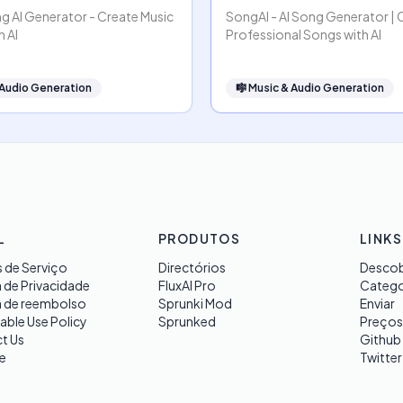
g AI Generator - Create Music
SongAI - AI Song Generator | 
h AI
Professional Songs with AI
 Audio Generation
🎼
Music & Audio Generation
L
PRODUTOS
LINKS
 de Serviço
Directórios
Descob
a de Privacidade
FluxAI Pro
Catego
a de reembolso
Sprunki Mod
Enviar
able Use Policy
Sprunked
Preços
t Us
Github
e
Twitter