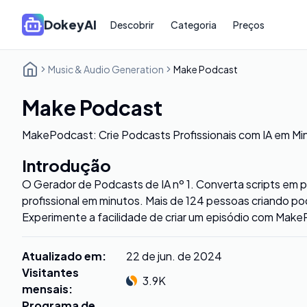
DokeyAI
Descobrir
Categoria
Preços
Music & Audio Generation
Make Podcast
Make Podcast
MakePodcast: Crie Podcasts Profissionais com IA em Mi
Introdução
O Gerador de Podcasts de IA nº 1. Converta scripts em 
profissional em minutos. Mais de 124 pessoas criando p
Experimente a facilidade de criar um episódio com Mak
Atualizado em
:
22 de jun. de 2024
Visitantes
3.9K
mensais
:
Programa de