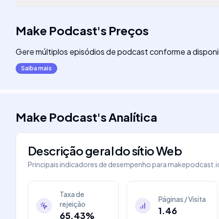
Make Podcast
's
Preços
Gere múltiplos episódios de podcast conforme a disponib
Saiba mais
Make Podcast
's
Analítica
Descrição geral do sítio Web
Principais indicadores de desempenho para
makepodcast.i
Taxa de
Páginas / Visita
rejeição
1.46
65.43%