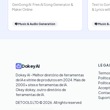
GenSong AI: Free AI Song Generator &
Text to Son
Maker Online
& Lyrics wit
🎼
Music & Audio Generation
🎼
Music &
LEGA
DokeyAI
Termos
Dokey AI - Melhor diretório de ferramentas 
Polític
de IA e vitrine de produtos em 2024. Mais de 
Polític
2000+ sites e ferramentas de IA. 

Accept
Okey dokey, outro diretório de 
Contac
ferramentas de IA.
Suport
DETOOLS LTD ©
2026
. All rights reserved