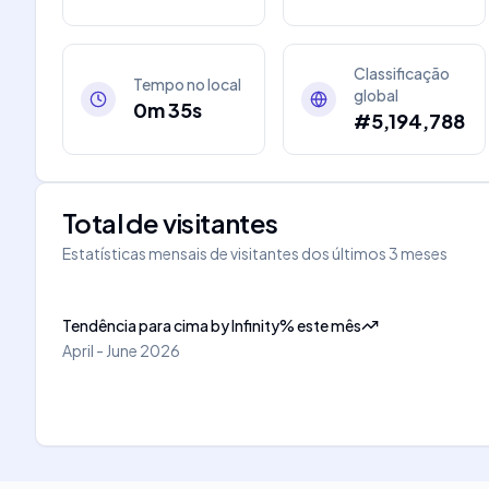
Classificação
Tempo no local
global
0m 35s
#5,194,788
Total de visitantes
Estatísticas mensais de visitantes dos últimos 3 meses
Tendência para cima
by
Infinity
%
este mês
April - June 2026