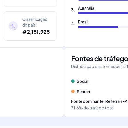
Australia
3
.
Classificação
Brazil
4
.
do país
#2,151,925
Fontes de tráfeg
Distribuição das fontes de tr
Social
:
Search
:
Fonte dominante
:
Referrals
71.6%
do tráfego total