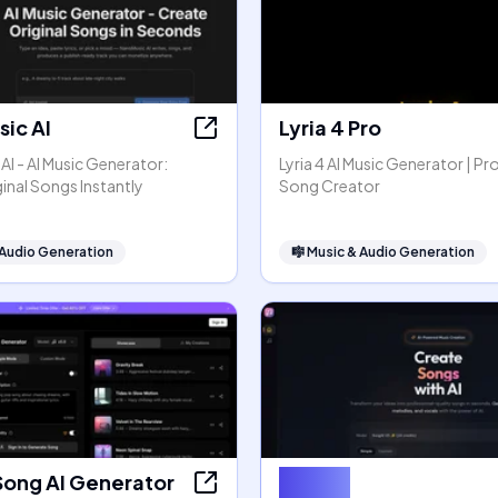
ic AI
Lyria 4 Pro
I - AI Music Generator:
Lyria 4 AI Music Generator | Pr
inal Songs Instantly
Song Creator
 Audio Generation
🎼
Music & Audio Generation
Song AI Generator
SongAI