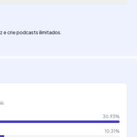
e crie podcasts ilimitados.
ís
30.93
%
10.31
%